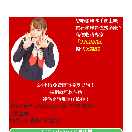
想唔想知你手頭上嘅
寶石和珠寶值幾多錢？
高價收購專家
「OTAKARAYA」
提供
免費估價
24小時免費隨時接受查詢！
一張相就可以估價！
淨係查詢都無任歡迎！
感謝您使用 WhatsApp 預約我們的服務！
收購金額
加碼
35
% 優惠活動進行中！
用 WhatsApp 免費估價