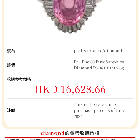
寶石
pink sapphire/diamond
Pt・Pm900 Pink Sapphire
詳情
Diamond P3.36 0.81ct 9.6g
收購參考價格
HKD 16,628.66
This is the reference
註解
purchase price as of June
2024.
diamond
的參考收購價格