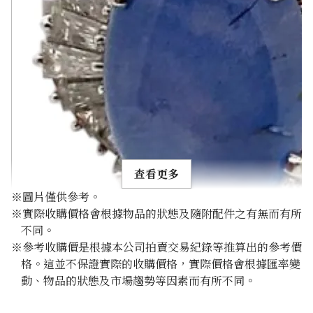
查看更多
※圖片僅供參考。
※實際收購價格會根據物品的狀態及隨附配件之有無而有所
不同。
※參考收購價是根據本公司拍賣交易紀錄等推算出的參考價
格。這並不保證實際的收購價格，實際價格會根據匯率變
Pt･Pm900 Star Sapphire Diamond Ring 10.97ct
動、物品的狀態及市場趨勢等因素而有所不同。
參考回收價
HKD 21,806.45