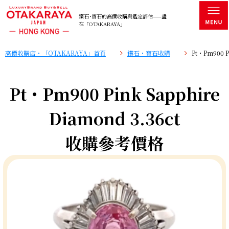
鑽石･寶石的高價收購與鑑定評估——盡
在「OTAKARAYA」
高價收購店・「OTAKARAYA」首頁
鑽石・寶石收購
Pt・Pm900 
Pt・Pm900 Pink Sapphire
Diamond 3.36ct
收購參考價格