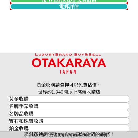
電郵評估
Pt･Pm900 Star Sapphire Diamond Ring 12.05ct
參考回收價
HKD 17,475.03
黃金收購請選擇可以免費估價、
世界約1,940間以上高價收購店
黃金收購
名牌手錶收購
黃金･金條
名牌品收購
名牌手錶收購
金條
寶石和珠寶收購
名牌品收購
勞力士 (Rolex)
金幣及銀幣
鉑金收購
寶石和珠寶
HERMES
Patek Philippe
過去十年黃金價格
感謝您使用 WhatsApp 預約我們的服務！
鉑金
神奈川縣公安委員會許可 第451380001308號
鑽石
LOUIS VUITTON
Audemars Piguet