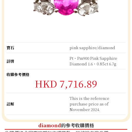
寶石
pink sapphire/diamond
Pt・Pm900 Pink Sapphire
詳情
Diamond 1.6・0.85ct 6.7g
收購參考價格
HKD 7,716.89
This is the reference
註解
purchase price as of
November 2024.
diamond
的參考收購價格