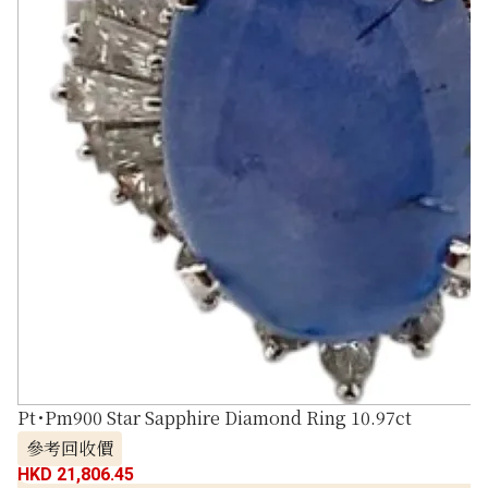
Pt･Pm900 Star Sapphire Diamond Ring 10.97ct
參考回收價
HKD 21,806.45