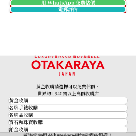
用 WhatsApp 免費估價
電郵評估
黃金收購請選擇可以免費估價、
世界約1,940間以上高價收購店
黃金收購
名牌手錶收購
黃金･金條
名牌品收購
名牌手錶收購
金條
寶石和珠寶收購
名牌品收購
勞力士 (Rolex)
金幣及銀幣
鉑金收購
寶石和珠寶
HERMES
Patek Philippe
過去十年黃金價格
感謝您使用 WhatsApp 預約我們的服務！
神奈川縣公安委員會許可 第451380001308號