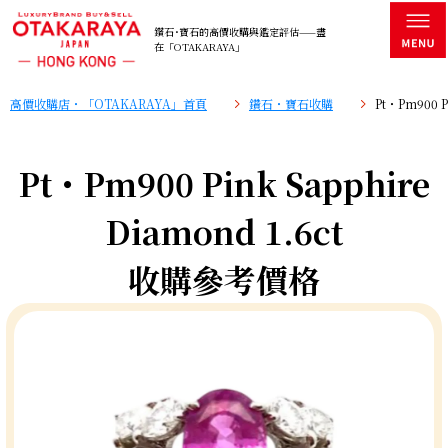
鑽石･寶石的高價收購與鑑定評估——盡
在「OTAKARAYA」
高價收購店・「OTAKARAYA」首頁
鑽石・寶石收購
Pt・Pm900 
Pt・Pm900 Pink Sapphire
Diamond 1.6ct
收購參考價格