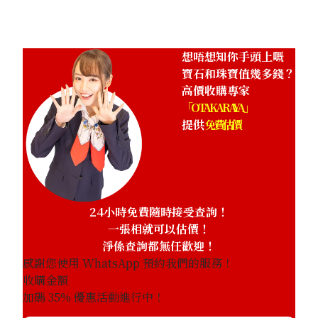
想唔想知你手頭上嘅
寶石和珠寶值幾多錢？
高價收購專家
「OTAKARAYA」
提供
免費估價
24小時免費隨時接受查詢！
一張相就可以估價！
淨係查詢都無任歡迎！
感謝您使用 WhatsApp 預約我們的服務！
收購金額
加碼
35
% 優惠活動進行中！