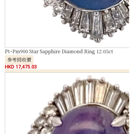
Pt･Pm900 Star Sapphire Diamond Ring 12.05ct
參考回收價
HKD 17,475.03