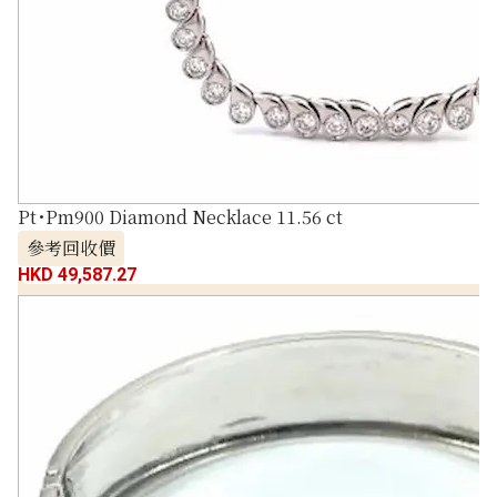
Pt･Pm900 Diamond Necklace 11.56 ct
參考回收價
HKD 49,587.27