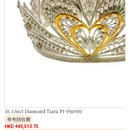
36.136ct Diamond Tiara Pt･Pm900
參考回收價
HKD 445,513.75