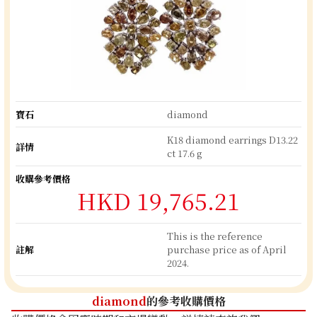
寶石
diamond
K18 diamond earrings D13.22
詳情
ct 17.6 g
收購參考價格
HKD 19,765.21
This is the reference
註解
purchase price as of April
2024.
diamond
的參考收購價格