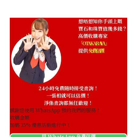
想唔想知你手頭上嘅
寶石和珠寶值幾多錢？
高價收購專家
「OTAKARAYA」
提供
免費估價
24小時免費隨時接受查詢！
一張相就可以估價！
淨係查詢都無任歡迎！
感謝您使用 WhatsApp 預約我們的服務！
收購金額
加碼
35
% 優惠活動進行中！
用 WhatsApp 免費估價