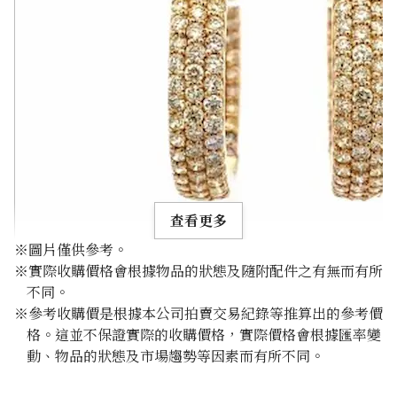
查看更多
※圖片僅供參考。
※實際收購價格會根據物品的狀態及隨附配件之有無而有所
不同。
※參考收購價是根據本公司拍賣交易紀錄等推算出的參考價
格。這並不保證實際的收購價格，實際價格會根據匯率變
K18 diamond earrings 2.5ct
動、物品的狀態及市場趨勢等因素而有所不同。
參考回收價
HKD 17,574.60