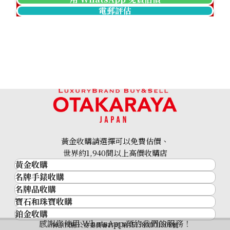
電郵評估
Pt･Pm900 Diamond Ring 2.081 ct
參考回收價
HKD 44,907.35
黃金收購請選擇可以免費估價、
世界約1,940間以上高價收購店
黃金收購
名牌手錶收購
黃金･金條
名牌品收購
名牌手錶收購
金條
寶石和珠寶收購
名牌品收購
勞力士 (Rolex)
金幣及銀幣
鉑金收購
寶石和珠寶
HERMES
Patek Philippe
過去十年黃金價格
感謝您使用 WhatsApp 預約我們的服務！
鉑金
神奈川縣公安委員會許可 第451380001308號
鑽石
LOUIS VUITTON
Audemars Piguet