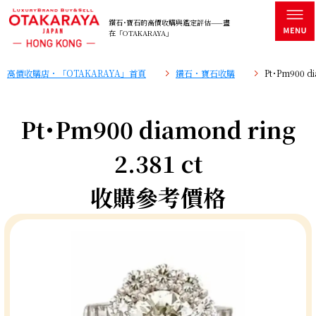
鑽石･寶石的高價收購與鑑定評估——盡
在「OTAKARAYA」
高價收購店・「OTAKARAYA」首頁
鑽石・寶石收購
Pt･Pm900 d
Pt･Pm900 diamond ring
2.381 ct
收購參考價格