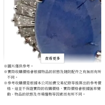
查看更多
※圖片僅供參考。
※實際收購價格會根據物品的狀態及隨附配件之有無而有所
不同。
※參考收購價是根據本公司拍賣交易紀錄等推算出的參考價
格。這並不保證實際的收購價格，實際價格會根據匯率變
Pt･Pm900 Star Sapphire Diamond Ring 10.97ct
動、物品的狀態及市場趨勢等因素而有所不同。
參考回收價
HKD 21,806.45