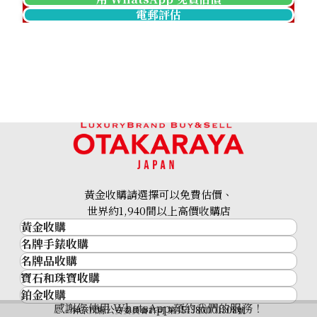
電郵評估
Pt･Pm900 Star Sapphire Diamond Ring 12.05ct
參考回收價
HKD 17,475.03
黃金收購請選擇可以免費估價、
世界約1,940間以上高價收購店
黃金收購
名牌手錶收購
黃金･金條
名牌品收購
名牌手錶收購
金條
寶石和珠寶收購
名牌品收購
勞力士 (Rolex)
金幣及銀幣
鉑金收購
寶石和珠寶
HERMES
Patek Philippe
過去十年黃金價格
感謝您使用 WhatsApp 預約我們的服務！
鉑金
神奈川縣公安委員會許可 第451380001308號
鑽石
LOUIS VUITTON
Audemars Piguet