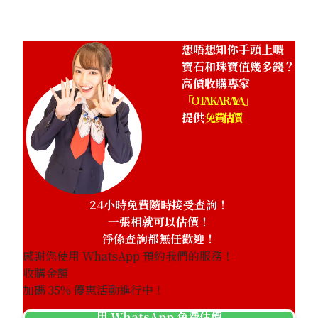
想唔想知你手頭上嘅
寶石和珠寶值幾多錢？
高價收購專家
「OTAKARAYA」
提供
免費估價
24小時免費隨時接受查詢！
一張相就可以估價！
淨係查詢都無任歡迎！
感謝您使用 WhatsApp 預約我們的服務！
收購金額
加碼
35
% 優惠活動進行中！
用 WhatsApp 免費估價