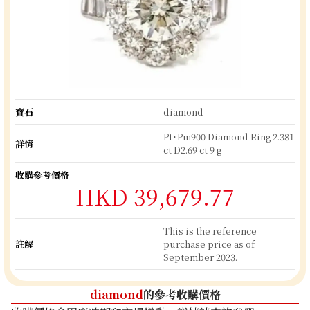
寶石
diamond
Pt･Pm900 Diamond Ring 2.381
詳情
ct D2.69 ct 9 g
收購參考價格
HKD 39,679.77
This is the reference
註解
purchase price as of
September 2023.
diamond
的參考收購價格