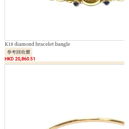
K18 diamond bracelet bangle
參考回收價
HKD 20,860.51