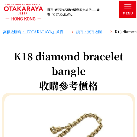
鑽石･寶石的高價收購與鑑定評估——盡
在「OTAKARAYA」
高價收購店・「OTAKARAYA」首頁
鑽石・寶石收購
K18 diamo
K18 diamond bracelet
bangle
收購參考價格