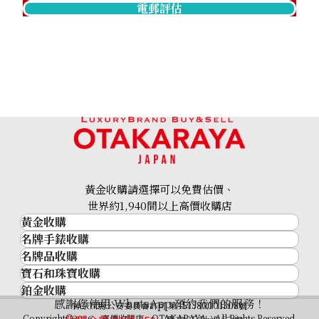
電郵評估
黃金收購請選擇可以免費估價、
世界約1,940間以上高價收購店
黃金收購
名牌手錶收購
黃金･金條
名牌品收購
名牌手錶收購
金條
寶石和珠寶收購
名牌品收購
勞力士 (Rolex)
金幣及銀幣
鉑金收購
寶石和珠寶
HERMES
Patek Philippe
過去十年黃金價格
感謝您使用 WhatsApp 預約我們的服務！
鉑金
神奈川縣公安委員會許可 第451380001308號
鑽石
LOUIS VUITTON
Audemars Piguet
金飾
Copyright©2026 高價收購店—OTAKARAYA All Rights Reserved.