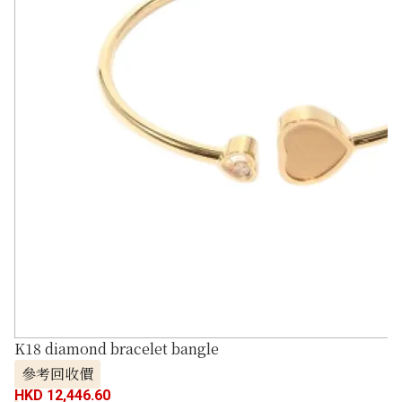
K18 diamond bracelet bangle
參考回收價
HKD 12,446.60