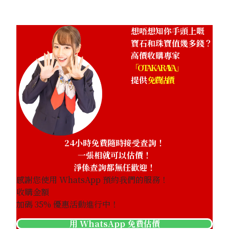
想唔想知你手頭上嘅
寶石和珠寶值幾多錢？
高價收購專家
「OTAKARAYA」
提供
免費估價
24小時免費隨時接受查詢！
一張相就可以估價！
淨係查詢都無任歡迎！
感謝您使用 WhatsApp 預約我們的服務！
收購金額
加碼
35
% 優惠活動進行中！
用 WhatsApp 免費估價