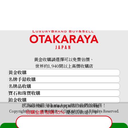
K18 diamond bracelet bangle
參考回收價
HKD 20,860.51
黃金收購請選擇可以免費估價、
世界約1,940間以上高價收購店
黃金收購
名牌手錶收購
黃金･金條
名牌品收購
名牌手錶收購
金條
寶石和珠寶收購
名牌品收購
勞力士 (Rolex)
金幣及銀幣
鉑金收購
寶石和珠寶
HERMES
Patek Philippe
過去十年黃金價格
感謝您使用 WhatsApp 預約我們的服務！
鉑金
神奈川縣公安委員會許可 第451380001308號
鑽石
LOUIS VUITTON
Audemars Piguet
金飾
Copyright©2026 高價收購店—OTAKARAYA All Rights Reserved.
收購金額 加碼
35%
優惠活動進行中！
祖母綠
CHANEL
Vacheron Constantin
金戒指
藍寶石
卡地亞（Cartier）
A. Lange & Söhne
金頸鍊