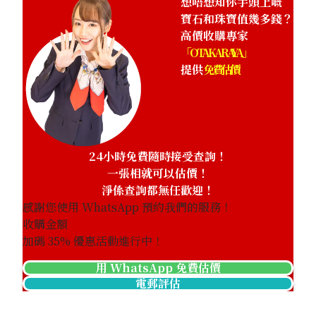
想唔想知你手頭上嘅
寶石和珠寶值幾多錢？
高價收購專家
「OTAKARAYA」
提供
免費估價
24小時免費隨時接受查詢！
一張相就可以估價！
淨係查詢都無任歡迎！
感謝您使用 WhatsApp 預約我們的服務！
收購金額
加碼
35
% 優惠活動進行中！
用 WhatsApp 免費估價
電郵評估