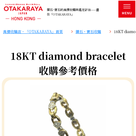
鑽石･寶石的高價收購與鑑定評估——盡
在「OTAKARAYA」
高價收購店・「OTAKARAYA」首頁
鑽石・寶石收購
18KT diam
18KT diamond bracelet
收購參考價格