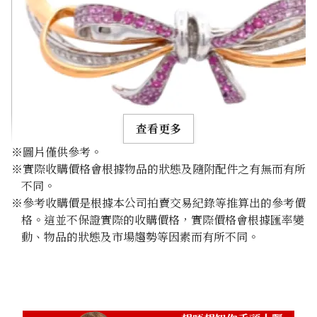
查看更多
※圖片僅供參考。
※實際收購價格會根據物品的狀態及隨附配件之有無而有所
不同。
※參考收購價是根據本公司拍賣交易紀錄等推算出的參考價
格。這並不保證實際的收購價格，實際價格會根據匯率變
K18WG pink sapphire diamond 0.45ct
動、物品的狀態及市場趨勢等因素而有所不同。
參考回收價
HKD 8,812.20