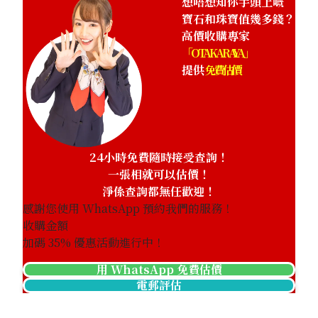
想唔想知你手頭上嘅
寶石和珠寶值幾多錢？
高價收購專家
「OTAKARAYA」
提供
免費估價
24小時免費隨時接受查詢！
一張相就可以估價！
淨係查詢都無任歡迎！
感謝您使用 WhatsApp 預約我們的服務！
收購金額
加碼
35
% 優惠活動進行中！
用 WhatsApp 免費估價
電郵評估