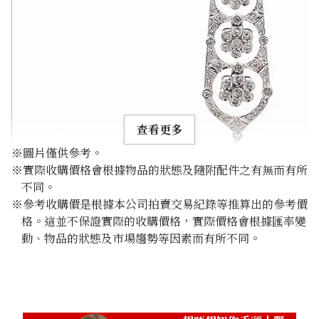
查看更多
※圖片僅供參考。
※實際收購價格會根據物品的狀態及隨附配件之有無而有所
不同。
※參考收購價是根據本公司拍賣交易紀錄等推算出的參考價
格。這並不保證實際的收購價格，實際價格會根據匯率變
Onyx brooch 0.76ct
動、物品的狀態及市場趨勢等因素而有所不同。
參考回收價
HKD 11,610.19