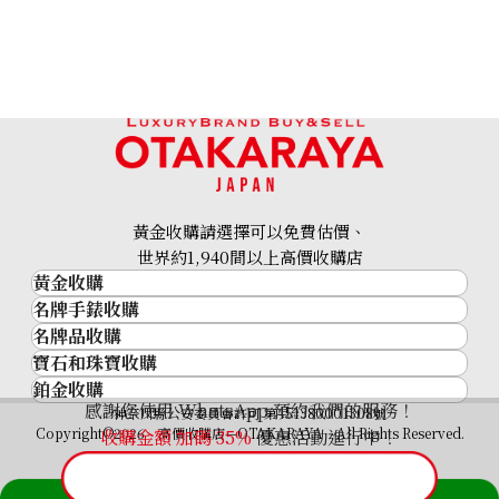
onyx ring
參考回收價
HKD 4,271.67
黃金收購請選擇可以免費估價、
世界約1,940間以上高價收購店
黃金收購
名牌手錶收購
黃金･金條
名牌品收購
名牌手錶收購
金條
寶石和珠寶收購
名牌品收購
勞力士 (Rolex)
金幣及銀幣
鉑金收購
寶石和珠寶
HERMES
Patek Philippe
過去十年黃金價格
感謝您使用 WhatsApp 預約我們的服務！
鉑金
神奈川縣公安委員會許可 第451380001308號
鑽石
LOUIS VUITTON
Audemars Piguet
金飾
Copyright©2026 高價收購店—OTAKARAYA All Rights Reserved.
收購金額 加碼
35%
優惠活動進行中！
祖母綠
CHANEL
Vacheron Constantin
金戒指
藍寶石
卡地亞（Cartier）
A. Lange & Söhne
金頸鍊