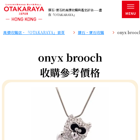
鑽石･寶石的高價收購與鑑定評估——盡
在「OTAKARAYA」
高價收購店・「OTAKARAYA」首頁
鑽石・寶石收購
onyx bro
onyx brooch
收購參考價格