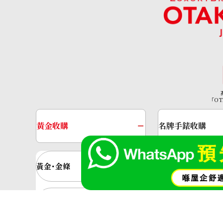
onyx brooch
參考回收價
「OT
HKD 4,381.20
黃金收購
名牌手錶收購
黃金･金條
金條
金飾
金戒指