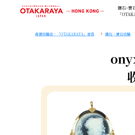
鑽石･寶
「OTAK
高價收購店・「OTAKARAYA」首頁
鑽石・寶石收購
ony