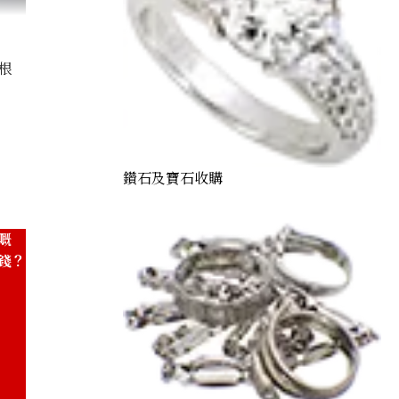
根
t
鑽石及寶石收購
嘅
錢？