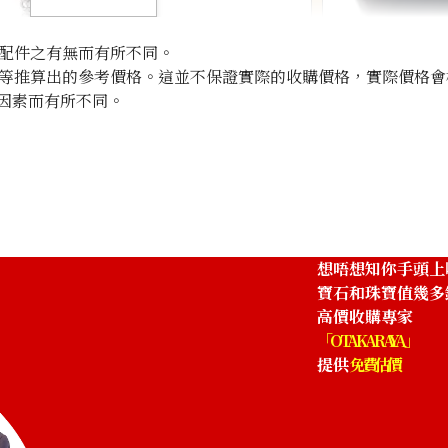
配件之有無而有所不同。
等推算出的參考價格。這並不保證實際的收購價格，實際價格會
因素而有所不同。
Onyx ring 0.37c
參考回收價
HKD 5,750.33
想唔想知你手頭上
寶石和珠寶值幾多
高價收購專家
「OTAKARAYA」
提供
免費估價