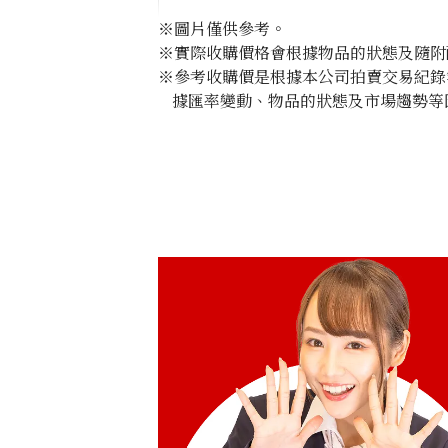
※圖片僅供參考。
※實際收購價格會根據物品的狀態及隨附
※參考收購價是根據本公司拍賣交易紀錄
據匯率變動、物品的狀態及市場趨勢等
Onyx brooch 0.76ct
參考回收價
HKD 11,610.19