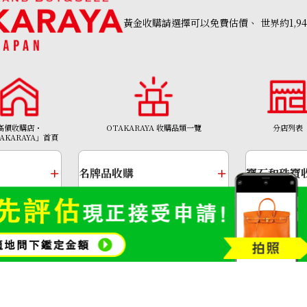
黃金收購請選擇可以免費估價、
世界約1,9
onyx dial ring
參考回收價
高價收購店・
OTAKARAYA 收購品類一覽
分店列表
AKARAYA」首頁
HKD 2,464.43
名牌品收購
寶石和珠寶
金幣及銀幣
金頸鍊
Copyright©2026 高價