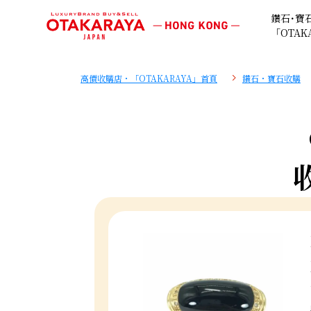
鑽石･寶
「OTAK
高價收購店・「OTAKARAYA」首頁
鑽石・寶石收購