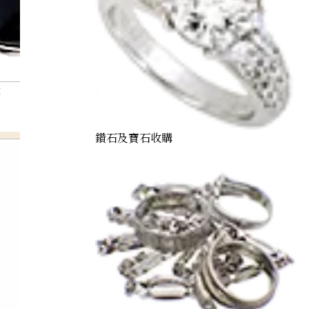
t
鑽石及寶石收購