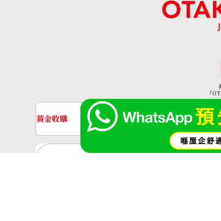
onyx brooch
參考回收價
「OT
HKD 4,381.20
黃金收購
名牌手錶收購
黃金･金條
金條
金飾
金戒指
神奈川縣公安委員會許可 第4513800