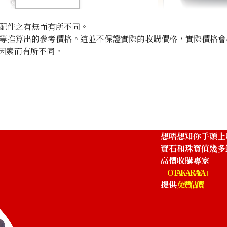
配件之有無而有所不同。
等推算出的參考價格。這並不保證實際的收購價格，實際價格會
因素而有所不同。
Onyx ring 0.37c
參考回收價
HKD 5,750.33
想唔想知你手頭上
寶石和珠寶值幾多
高價收購專家
「OTAKARAYA」
提供
免費估價