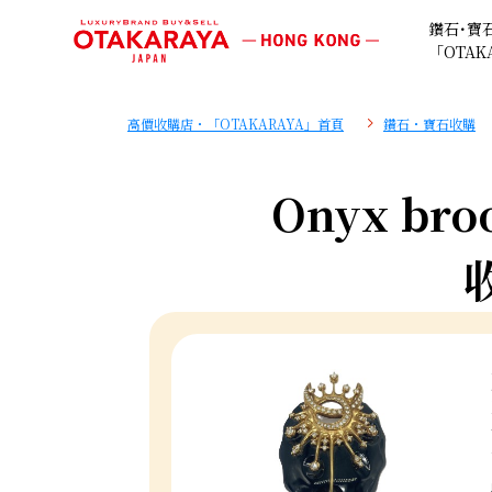
鑽石･寶
「OTAK
高價收購店・「OTAKARAYA」首頁
鑽石・寶石收購
Onyx bro