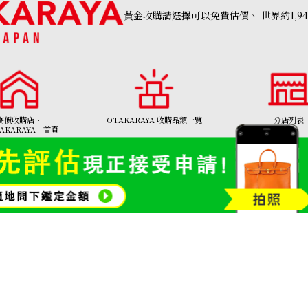
黃金收購請選擇可以免費估價、
世界約1,9
onyx dial ring
高價收購店・
OTAKARAYA 收購品類一覽
分店列表
參考回收價
AKARAYA」首頁
HKD 2,464.43
名牌品收購
寶石和珠寶
金幣及銀幣
金頸鍊
01308號
Copyright©2026 高價