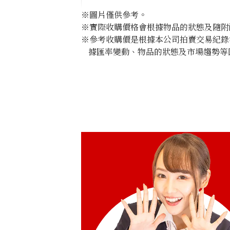
※圖片僅供參考。
※實際收購價格會根據物品的狀態及隨附
※參考收購價是根據本公司拍賣交易紀錄
據匯率變動、物品的狀態及市場趨勢等
Onyx brooch 0.76ct
參考回收價
HKD 11,610.19