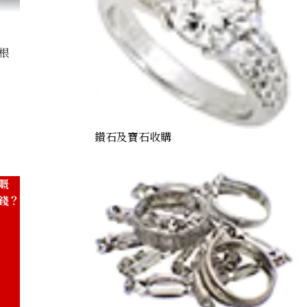
根
t
鑽石及寶石收購
嘅
錢？