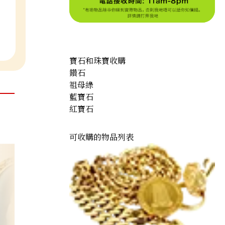
寶石和珠寶收購
鑽石
祖母綠
藍寶石
紅寶石
可收購的物品列表