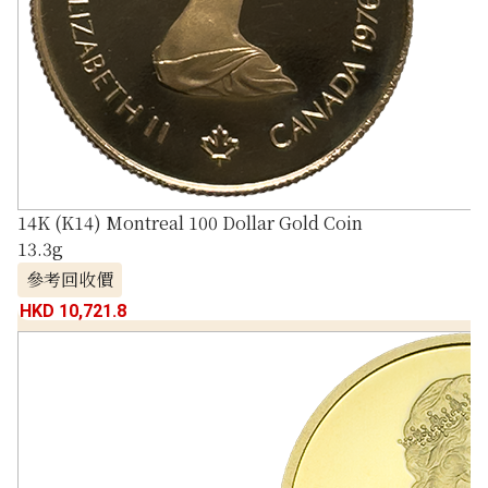
14K (K14) Montreal 100 Dollar Gold Coin
13.3g
參考回收價
HKD 10,721.8