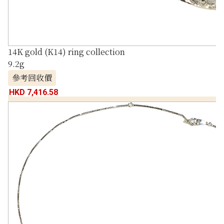
14K gold (K14) ring collection
9.2g
參考回收價
HKD 7,416.58