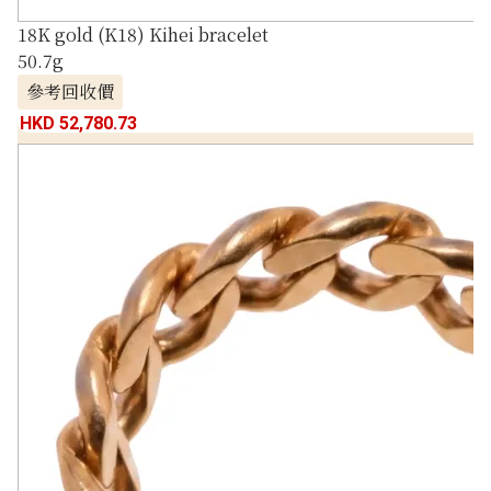
18K gold (K18) Kihei bracelet
50.7g
參考回收價
HKD 52,780.73