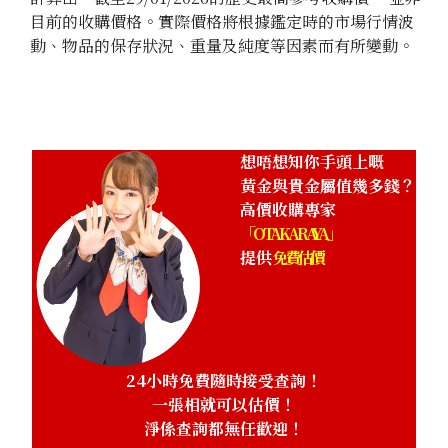
目前的收購價格。實際價格將根據鑑定時的市場行情波
動、物品的保存狀況、重量及純度等因素而有所變動。
想唔想知你手頭上嘅
黃金與貴金屬值幾多錢？
高價收購專家
「OTAKARAYA」
提供
免費估價
24小時免費隨時接受查詢！
一張相就可以估價！
淨係查詢都無任歡迎！