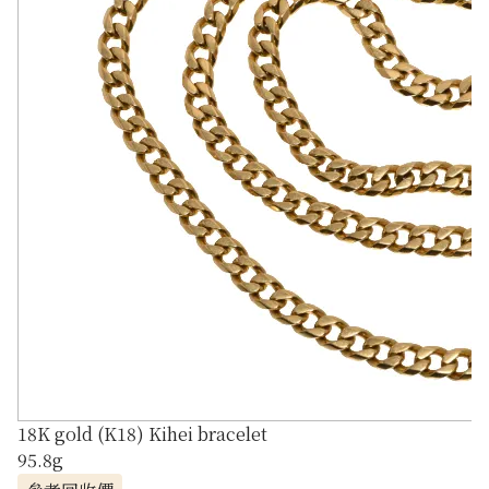
18K gold (K18) Kihei bracelet
95.8g