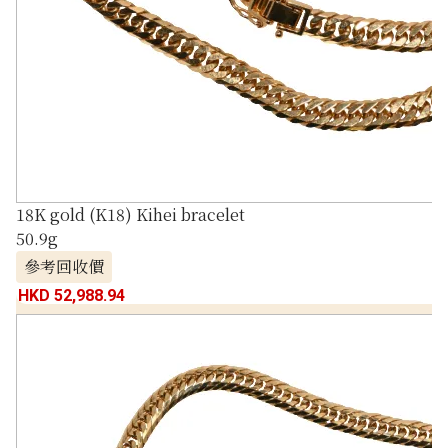
18K gold (K18) Kihei bracelet
50.9g
參考回收價
HKD 52,988.94