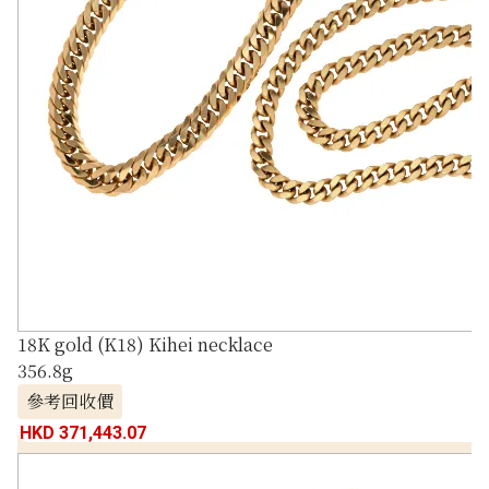
18K gold (K18) Kihei necklace
356.8g
參考回收價
HKD 371,443.07