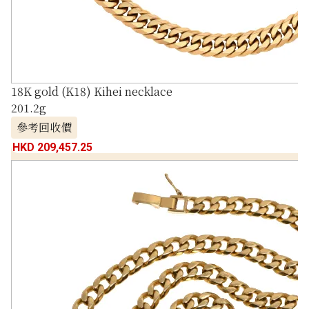
18K gold (K18) Kihei necklace
201.2g
參考回收價
HKD 209,457.25