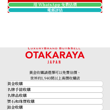
用 WhatsApp 免費估價
電郵評估
黃金收購請選擇可以免費估價、
世界約1,940間以上高價收購店
黃金收購
名牌手錶收購
黃金･金條
名牌品收購
名牌手錶收購
金條
寶石和珠寶收購
名牌品收購
勞力士 (Rolex)
金幣及銀幣
鉑金收購
寶石和珠寶
HERMES
Patek Philippe
過去十年黃金價格