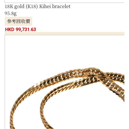
18K gold (K18) Kihei bracelet
95.8g
參考回收價
HKD 99,731.63