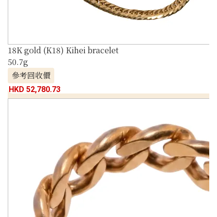
18K gold (K18) Kihei bracelet
50.7g
參考回收價
HKD 52,780.73