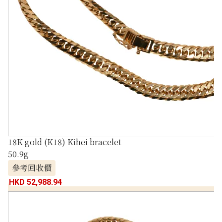
18K gold (K18) Kihei bracelet
50.9g
參考回收價
HKD 52,988.94