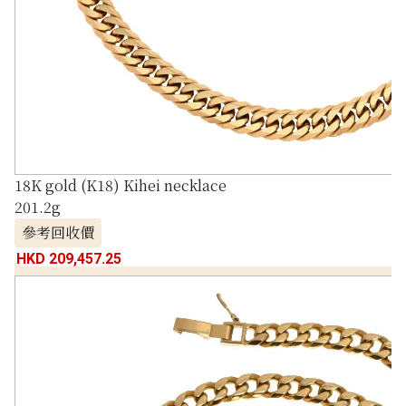
18K gold (K18) Kihei necklace
201.2g
參考回收價
HKD 209,457.25