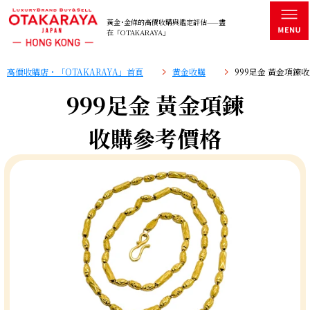
黃金･金條的高價收購與鑑定評估——盡
在「OTAKARAYA」
高價收購店・「OTAKARAYA」首頁
黄金收購
999足金 黃金項鍊
999足金 黃金項鍊
收購參考價格