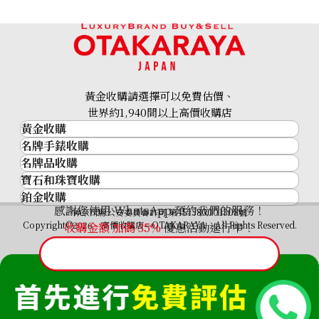
22K gold (K22) Canada Calgary Olympic gold coin
1.6g
黃金收購請選擇可以免費估價、
參考回收價
世界約1,940間以上高價收購店
HKD 2,028.16
黃金收購
名牌手錶收購
黃金･金條
名牌品收購
名牌手錶收購
金條
寶石和珠寶收購
名牌品收購
勞力士 (Rolex)
金幣及銀幣
鉑金收購
寶石和珠寶
HERMES
Patek Philippe
過去十年黃金價格
感謝您使用 WhatsApp 預約我們的服務！
鉑金
神奈川縣公安委員會許可 第451380001308號
鑽石
LOUIS VUITTON
Audemars Piguet
金飾
Copyright©2026 高價收購店—OTAKARAYA All Rights Reserved.
收購金額 加碼
35%
優惠活動進行中！
祖母綠
CHANEL
Vacheron Constantin
金戒指
藍寶石
卡地亞（Cartier）
A. Lange & Söhne
金頸鍊
紅寶石
CELINE
Breguet
FENDI
Christian Dior