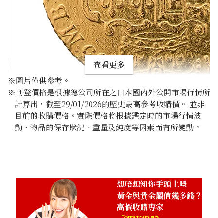
查看更多
※圖片僅供參考。
※刊登價格是根據總公司所在之日本國內外公開市場行情所
計算出，截至29/01/2026的歷史最高參考收購價。 並非
目前的收購價格。實際價格將根據鑑定時的市場行情波
動、物品的保存狀況、重量及純度等因素而有所變動。
22K Gold (K22) George III Guinea Gold Coin
1.6g
參考回收價
HKD 2,028.16
想唔想知你手頭上嘅
黃金與貴金屬值幾多錢？
高價收購專家