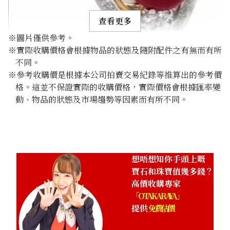
查看更多
※圖片僅供參考。
※實際收購價格會根據物品的狀態及隨附配件之有無而有所
不同。
※參考收購價是根據本公司拍賣交易紀錄等推算出的參考價
格。這並不保證實際的收購價格，實際價格會根據匯率變
coral brooch
動、物品的狀態及市場趨勢等因素而有所不同。
參考回收價
HKD 11,102.37
想唔想知你手頭上嘅
寶石和珠寶值幾多錢？
高價收購專家
「OTAKARAYA」
提供
免費估價