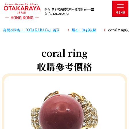
鑽石･寶石的高價收購與鑑定評估——盡
在「OTAKARAYA」
高價收購店・「OTAKARAYA」首頁
鑽石・寶石收購
coral ri
coral ring
收購參考價格