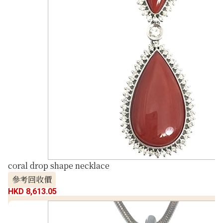
coral drop shape necklace
參考回收價
HKD 8,613.05