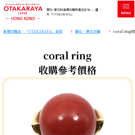
鑽石･寶石的高價收購與鑑定評估——盡
在「OTAKARAYA」
高價收購店・「OTAKARAYA」首頁
鑽石・寶石收購
coral ri
coral ring
收購參考價格