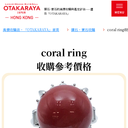
鑽石･寶石的高價收購與鑑定評估——盡
在「OTAKARAYA」
高價收購店・「OTAKARAYA」首頁
鑽石・寶石收購
coral ri
coral ring
收購參考價格