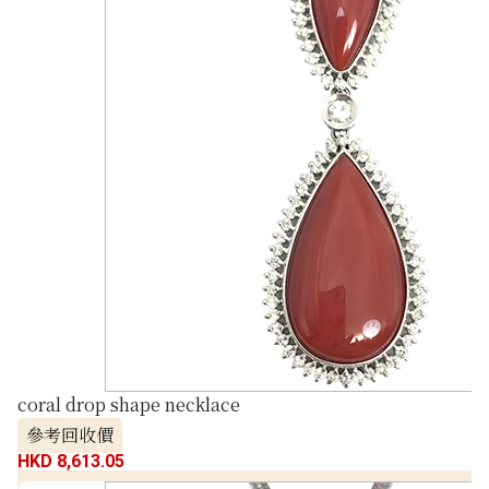
coral drop shape necklace
參考回收價
HKD 8,613.05