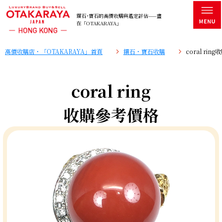
鑽石･寶石的高價收購與鑑定評估——盡
在「OTAKARAYA」
高價收購店・「OTAKARAYA」首頁
鑽石・寶石收購
coral ri
coral ring
收購參考價格