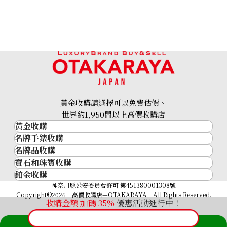
coral brooch
參考回收價
HKD 15,682.72
黃金收購請選擇可以免費估價、
世界約1,950間以上高價收購店
黃金收購
名牌手錶收購
黃金･金條
名牌品收購
名牌手錶收購
金條
寶石和珠寶收購
名牌品收購
勞力士 (Rolex)
金幣及銀幣
鉑金收購
寶石和珠寶
HERMES
Patek Philippe
過去十年黃金價格
鉑金
神奈川縣公安委員會許可 第451380001308號
鑽石
LOUIS VUITTON
Audemars Piguet
金飾
Copyright©2026 高價收購店—OTAKARAYA All Rights Reserved.
祖母綠
CHANEL
Vacheron Constantin
收購金額 加碼
35%
優惠活動進行中！
金戒指
藍寶石
卡地亞（Cartier）
A. Lange & Söhne
金頸鍊