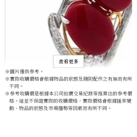
查看更多
※圖片僅供參考。
※實際收購價格會根據物品的狀態及隨附配件之有無而有所
不同。
※參考收購價是根據本公司拍賣交易紀錄等推算出的參考價
格。這並不保證實際的收購價格，實際價格會根據匯率變
coral brooch
動、物品的狀態及市場趨勢等因素而有所不同。
參考回收價
HKD 11,102.37