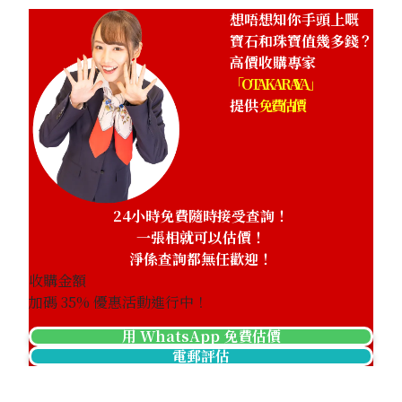
想唔想知你手頭上嘅
寶石和珠寶值幾多錢？
高價收購專家
「OTAKARAYA」
提供
免費估價
24小時免費隨時接受查詢！
一張相就可以估價！
淨係查詢都無任歡迎！
收購金額
加碼
35
% 優惠活動進行中！
用 WhatsApp 免費估價
電郵評估