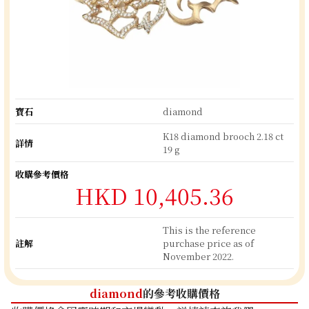
寶石
diamond
K18 diamond brooch 2.18 ct
詳情
19 g
收購參考價格
HKD 10,405.36
This is the reference
註解
purchase price as of
November 2022.
diamond
的參考收購價格