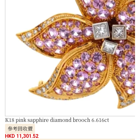
K18 pink sapphire diamond brooch 6.616ct
參考回收價
HKD 11,301.52