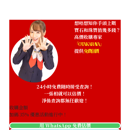
想唔想知你手頭上嘅
寶石和珠寶值幾多錢？
高價收購專家
「OTAKARAYA」
提供
免費估價
24小時免費隨時接受查詢！
一張相就可以估價！
淨係查詢都無任歡迎！
收購金額
加碼
35
% 優惠活動進行中！
用 WhatsApp 免費估價