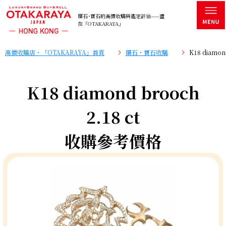
鑽石･寶石的高價收購與鑑定評估——盡
在「OTAKARAYA」
高價收購店・「OTAKARAYA」首頁
鑽石・寶石收購
K18 diamo
K18 diamond brooch
2.18 ct
收購參考價格