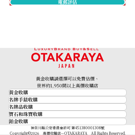
電郵評估
黃金收購請選擇可以免費估價、
世界約1,950間以上高價收購店
黃金收購
名牌手錶收購
黃金･金條
名牌品收購
名牌手錶收購
金條
寶石和珠寶收購
名牌品收購
勞力士 (Rolex)
金幣及銀幣
鉑金收購
寶石和珠寶
HERMES
Patek Philippe
過去十年黃金價格
鉑金
神奈川縣公安委員會許可 第451380001308號
鑽石
LOUIS VUITTON
Audemars Piguet
金飾
Copyright©2026 高價收購店—OTAKARAYA All Rights Reserved.