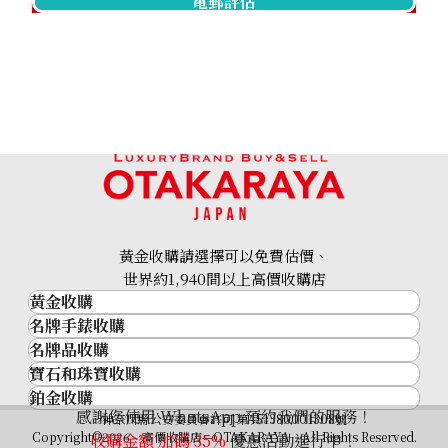
電郵評估
Garnet diamond ring 0.94ct
參考回收價
HKD 2,464.43
黃金收購請選擇可以免費估價、
世界約1,940間以上高價收購店
黃金收購
名牌手錶收購
黃金･金條
名牌品收購
名牌手錶收購
金條
寶石和珠寶收購
名牌品收購
勞力士 (Rolex)
金幣及銀幣
鉑金收購
寶石和珠寶
HERMES
Patek Philippe
過去十年黃金價格
感謝您使用 WhatsApp 預約我們的服務！
鉑金
神奈川縣公安委員會許可 第451380001308號
鑽石
LOUIS VUITTON
Audemars Piguet
金飾
Copyright©2026 高價收購店—OTAKARAYA All Rights Reserved.
收購金額 加碼
35%
優惠活動進行中！