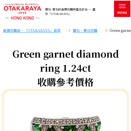
鑽石･寶石的高價收購與鑑定評估——盡
在「OTAKARAYA」
高價收購店・「OTAKARAYA」首頁
鑽石・寶石收購
Green garn
Green garnet diamond
ring 1.24ct
收購參考價格