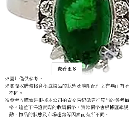
查看更多
※圖片僅供參考。
※實際收購價格會根據物品的狀態及隨附配件之有無而有所
不同。
※參考收購價是根據本公司拍賣交易紀錄等推算出的參考價
格。這並不保證實際的收購價格，實際價格會根據匯率變
Grossular garnet diamond ring 2.11ct
動、物品的狀態及市場趨勢等因素而有所不同。
參考回收價
HKD 2,135.84