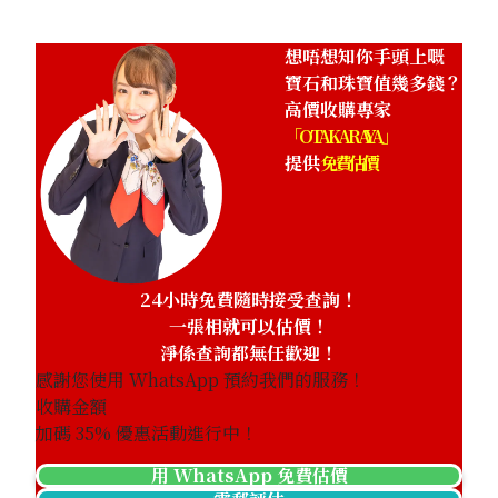
想唔想知你手頭上嘅
寶石和珠寶值幾多錢？
高價收購專家
「OTAKARAYA」
提供
免費估價
24小時免費隨時接受查詢！
一張相就可以估價！
淨係查詢都無任歡迎！
感謝您使用 WhatsApp 預約我們的服務！
收購金額
加碼
35
% 優惠活動進行中！
用 WhatsApp 免費估價