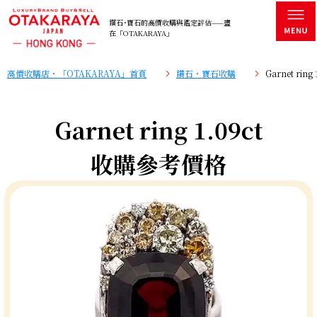
鑽石･寶石的高價收購與鑑定評估——盡
在「OTAKARAYA」
高價收購店・「OTAKARAYA」首頁
鑽石・寶石收購
Garnet ri
Garnet ring 1.09ct
收購參考價格