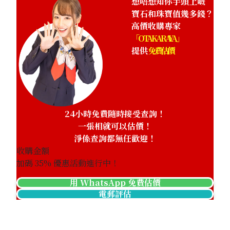
想唔想知你手頭上嘅
寶石和珠寶值幾多錢？
高價收購專家
「OTAKARAYA」
提供
免費估價
24小時免費隨時接受查詢！
一張相就可以估價！
淨係查詢都無任歡迎！
收購金額
加碼
35
% 優惠活動進行中！
用 WhatsApp 免費估價
電郵評估