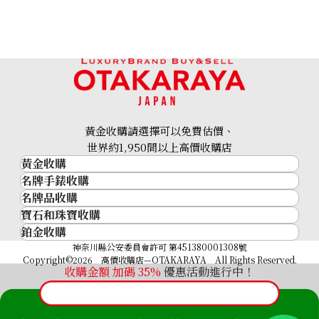
Garnet diamond ring 0.94ct
參考回收價
HKD 2,464.43
黃金收購請選擇可以免費估價、
世界約1,950間以上高價收購店
黃金收購
名牌手錶收購
黃金･金條
名牌品收購
名牌手錶收購
金條
寶石和珠寶收購
名牌品收購
勞力士 (Rolex)
金幣及銀幣
鉑金收購
寶石和珠寶
HERMES
Patek Philippe
過去十年黃金價格
鉑金
神奈川縣公安委員會許可 第451380001308號
鑽石
LOUIS VUITTON
Audemars Piguet
金飾
Copyright©2026 高價收購店—OTAKARAYA All Rights Reserved.
祖母綠
CHANEL
Vacheron Constantin
收購金額 加碼
35%
優惠活動進行中！
金戒指
藍寶石
卡地亞（Cartier）
A. Lange & Söhne
金頸鍊
紅寶石
CELINE
Breguet