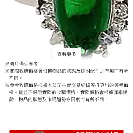
查看更多
※圖片僅供參考。
※實際收購價格會根據物品的狀態及隨附配件之有無而有所
不同。
※參考收購價是根據本公司拍賣交易紀錄等推算出的參考價
格。這並不保證實際的收購價格，實際價格會根據匯率變
Grossular garnet diamond ring 2.11ct
動、物品的狀態及市場趨勢等因素而有所不同。
參考回收價
HKD 2,135.84