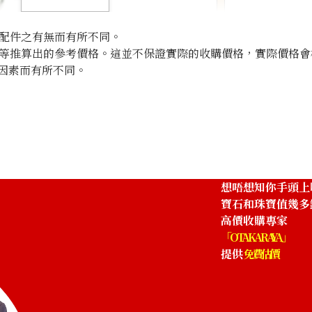
配件之有無而有所不同。
等推算出的參考價格。這並不保證實際的收購價格，實際價格會
因素而有所不同。
t
Green garnet di
參考回收價
HKD 2,135.84
想唔想知你手頭上
寶石和珠寶值幾多
高價收購專家
「OTAKARAYA」
提供
免費估價