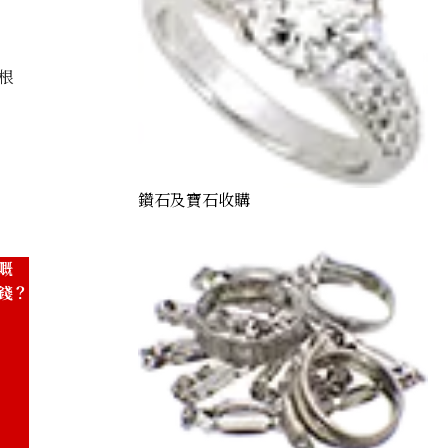
根
amond ring 1.24ct
鑽石及寶石收購
嘅
錢？