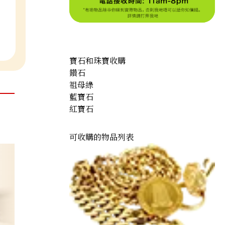
寶石和珠寶收購
鑽石
祖母綠
藍寶石
紅寶石
可收購的物品列表