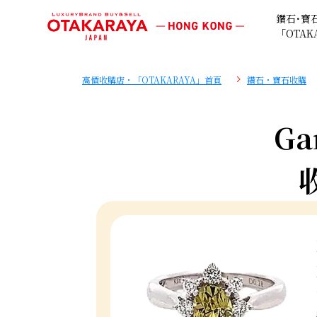
鑽石･寶
「OTAK
高價收購店・「OTAKARAYA」首頁
鑽石・寶石收購
Ga