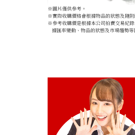
※圖片僅供參考。
※實際收購價格會根據物品的狀態及隨附
※參考收購價是根據本公司拍賣交易紀錄
據匯率變動、物品的狀態及市場趨勢等
Grossular garnet diamond ring 2.11c
參考回收價
HKD 2,135.84