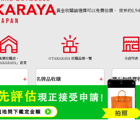
黃金收購請選擇可以免費估價、
世界約1,9
t
Green garnet di
參考回收價
高價收購店・
OTAKARAYA 收購品類一覽
分店列表
AKARAYA」首頁
HKD 3,724.02
名牌品收購
寶石和珠寶
金幣及銀幣
金頸鍊
Copyright©2026 高價