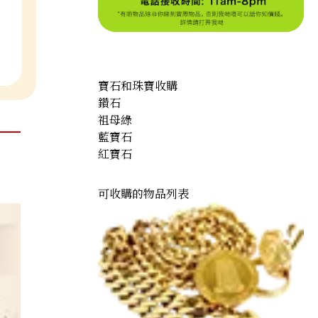
寶石和珠寶收購
鑽石
祖母綠
藍寶石
紅寶石
可收購的物品列表