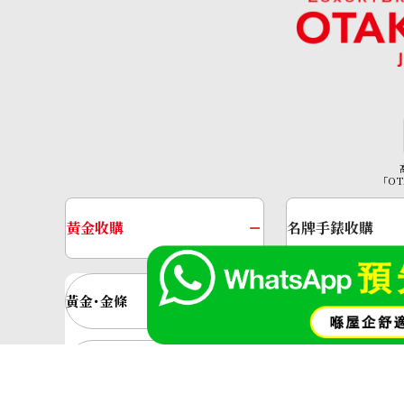
Rhodolite garnet diamond ring 4.48c
參考回收價
「OT
HKD 2,354.90
黃金收購
名牌手錶收購
黃金･金條
金條
金飾
金戒指