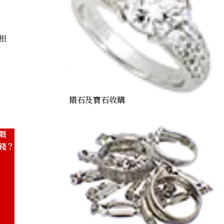
根
amond ring 1.24ct
鑽石及寶石收購
嘅
錢？