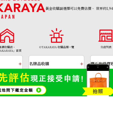
黃金收購請選擇可以免費估價、
世界約1,9
t
Green garnet di
參考回收價
高價收購店・
OTAKARAYA 收購品類一覽
分店列表
AKARAYA」首頁
HKD 3,724.02
名牌品收購
寶石和珠寶
金幣及銀幣
金頸鍊
Copyright©2026 高價