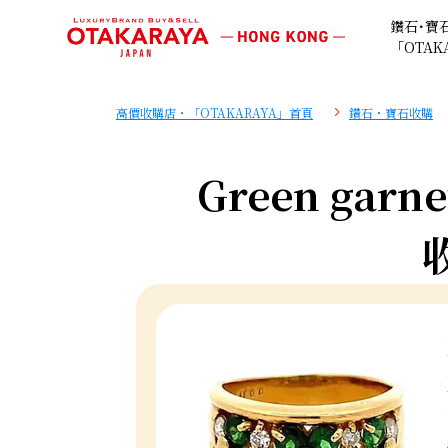
鑽石･寶
「OTAK
高價收購店・「OTAKARAYA」首頁
鑽石・寶石收購
Green garne