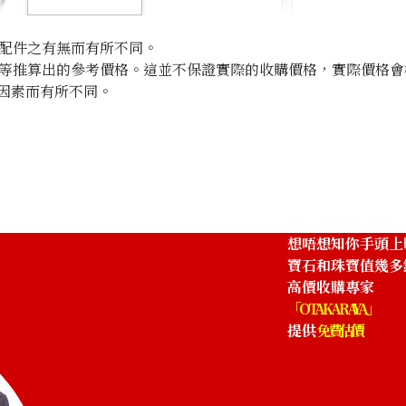
配件之有無而有所不同。
等推算出的參考價格。這並不保證實際的收購價格，實際價格會
因素而有所不同。
t
Green garnet di
參考回收價
HKD 2,135.84
想唔想知你手頭上
寶石和珠寶值幾多
高價收購專家
「OTAKARAYA」
提供
免費估價