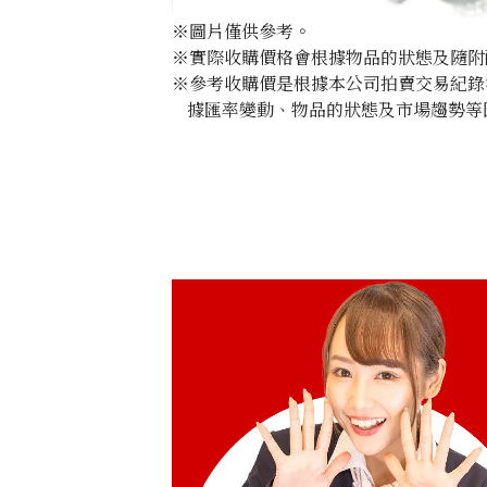
※圖片僅供參考。
※實際收購價格會根據物品的狀態及隨附
※參考收購價是根據本公司拍賣交易紀錄
據匯率變動、物品的狀態及市場趨勢等
Grossular garnet diamond ring 2.11c
參考回收價
HKD 2,135.84