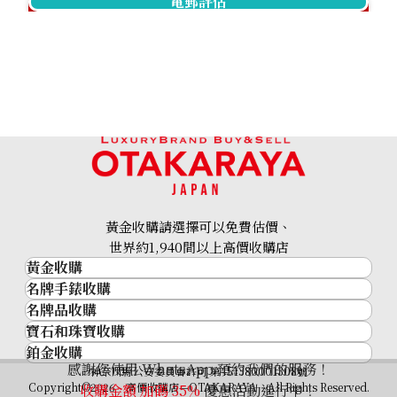
電郵評估
Garnet diamond ring 0.94ct
參考回收價
HKD 2,464.43
黃金收購請選擇可以免費估價、
世界約1,940間以上高價收購店
黃金收購
名牌手錶收購
黃金･金條
名牌品收購
名牌手錶收購
金條
寶石和珠寶收購
名牌品收購
勞力士 (Rolex)
金幣及銀幣
鉑金收購
寶石和珠寶
HERMES
Patek Philippe
過去十年黃金價格
感謝您使用 WhatsApp 預約我們的服務！
鉑金
神奈川縣公安委員會許可 第451380001308號
鑽石
LOUIS VUITTON
Audemars Piguet
金飾
Copyright©2026 高價收購店—OTAKARAYA All Rights Reserved.
收購金額 加碼
35%
優惠活動進行中！