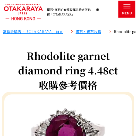
鑽石･寶石的高價收購與鑑定評估——盡
在「OTAKARAYA」
高價收購店・「OTAKARAYA」首頁
鑽石・寶石收購
Rhodolite 
Rhodolite garnet
diamond ring 4.48ct
收購參考價格