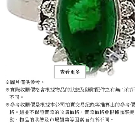
查看更多
※圖片僅供參考。
※實際收購價格會根據物品的狀態及隨附配件之有無而有所
不同。
※參考收購價是根據本公司拍賣交易紀錄等推算出的參考價
格。這並不保證實際的收購價格，實際價格會根據匯率變
Grossular garnet diamond ring 2.11ct
動、物品的狀態及市場趨勢等因素而有所不同。
參考回收價
HKD 2,135.84