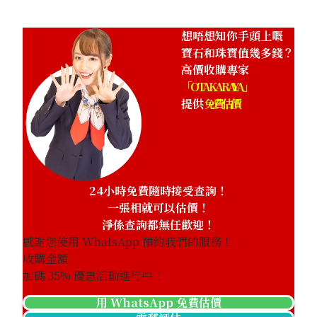
想唔想知你手頭上嘅
寶石和珠寶值幾多錢？
高價收購專家
「OTAKARAYA」
提供
免費估價
24小時免費隨時接受查詢！
一張相就可以估價！
淨係查詢都無任歡迎！
感謝您使用 WhatsApp 預約我們的服務！
收購金額
加碼
35
% 優惠活動進行中！
用 WhatsApp 免費估價