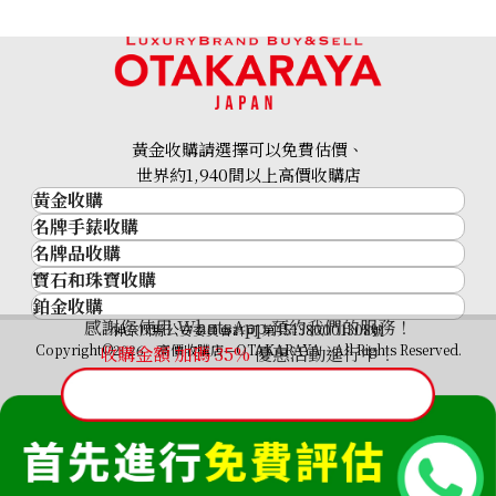
黃金收購請選擇可以免費估價、
世界約1,940間以上高價收購店
黃金收購
名牌手錶收購
黃金･金條
名牌品收購
名牌手錶收購
金條
寶石和珠寶收購
名牌品收購
勞力士 (Rolex)
金幣及銀幣
鉑金收購
寶石和珠寶
HERMES
Patek Philippe
過去十年黃金價格
感謝您使用 WhatsApp 預約我們的服務！
鉑金
神奈川縣公安委員會許可 第451380001308號
鑽石
LOUIS VUITTON
Audemars Piguet
金飾
Copyright©2026 高價收購店—OTAKARAYA All Rights Reserved.
收購金額 加碼
35%
優惠活動進行中！
祖母綠
CHANEL
Vacheron Constantin
金戒指
藍寶石
卡地亞（Cartier）
A. Lange & Söhne
金頸鍊
紅寶石
CELINE
Breguet
FENDI
Christian Dior