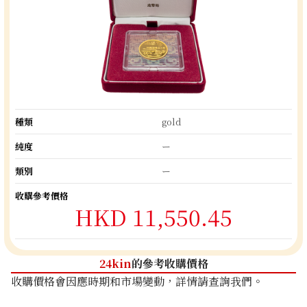
種類
gold
純度
ー
類別
ー
收購參考價格
HKD 11,550.45
24kin
的參考收購價格
收購價格會因應時期和市場變動，詳情請查詢我們。