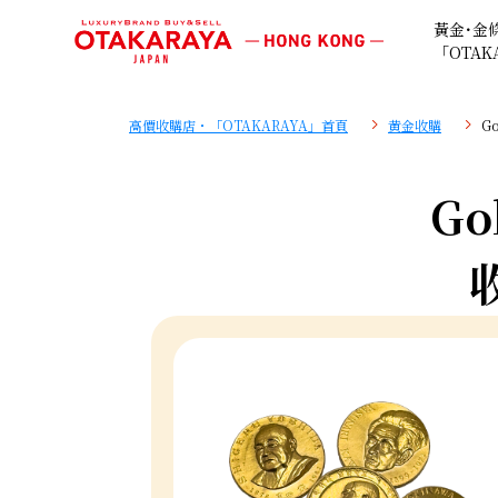
黃金･金
「OTAK
高價收購店・「OTAKARAYA」首頁
黄金收購
G
Go