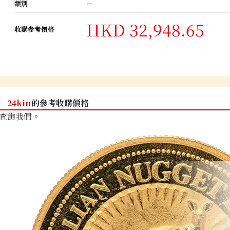
類別
ー
HKD 32,948.65
收購參考價格
24kin
的參考收購價格
查詢我們。