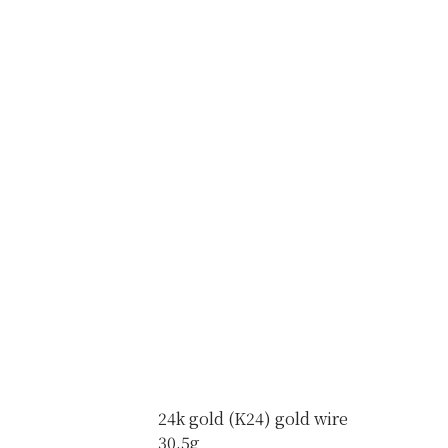
24k gold (K24) gold wire
30.5g