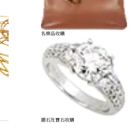
名牌品收購
鑽石及寶石收購