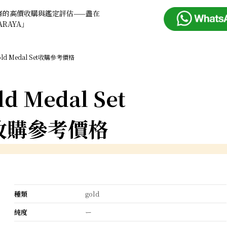
條的高價收購與鑑定評估——盡在
ARAYA」
old Medal Set收購參考價格
ld Medal Set
收購參考價格
種類
gold
純度
ー