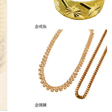
金戒指
金頸鍊