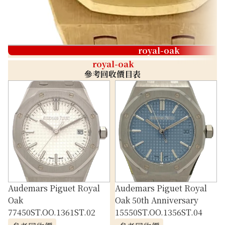
royal-oak
royal-oak
參考回收價目表
Audemars Piguet Royal
Audemars Piguet Royal
Oak
Oak 50th Anniversary
77450ST.OO.1361ST.02
15550ST.OO.1356ST.04