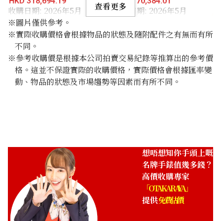
HKD 318,694.19
HKD 170,384.01
查看更多
收購日期: 2026年5月
收購日期: 2026年5月
※圖片僅供參考。
※實際收購價格會根據物品的狀態及隨附配件之有無而有所
不同。
※參考收購價是根據本公司拍賣交易紀錄等推算出的參考價
格。這並不保證實際的收購價格，實際價格會根據匯率變
動、物品的狀態及市場趨勢等因素而有所不同。
想唔想知你手頭上嘅
名牌手錶值幾多錢？
高價收購專家
「OTAKARAYA」
提供
免費估價