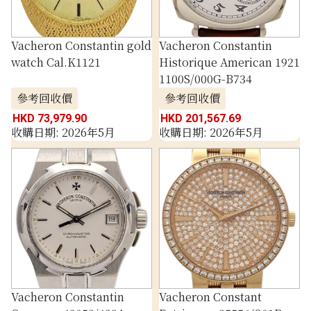
Vacheron Constantin gold
Vacheron Constantin
watch Cal.K1121
Historique American 1921
1100S/000G-B734
參考回收價
參考回收價
HKD 73,979.90
HKD 201,567.69
收購日期: 2026年5月
收購日期: 2026年5月
Vacheron Constantin
Vacheron Constant