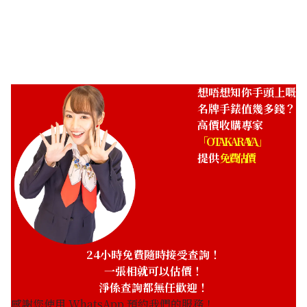
想唔想知你手頭上嘅
名牌手錶值幾多錢？
高價收購專家
「OTAKARAYA」
提供
免費估價
24小時免費隨時接受查詢！
一張相就可以估價！
淨係查詢都無任歡迎！
感謝您使用 WhatsApp 預約我們的服務！