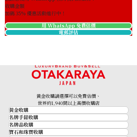
收購金額
加碼
35
% 優惠活動進行中！
用 WhatsApp 免費估價
電郵評估
黃金收購請選擇可以免費估價、
世界約1,940間以上高價收購店
黃金收購
名牌手錶收購
黃金･金條
名牌品收購
名牌手錶收購
金條
寶石和珠寶收購
名牌品收購
勞力士 (Rolex)
金幣及銀幣