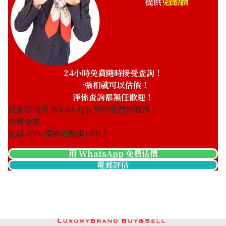
提供
免費估價
Breguet Classic
Breguet Classic
Chronograph Column
8068BR/59/764/DD00
Wheel 5247BB/29/9V6
參考回收價
參考回收價
24小時免費隨時接受查詢！
ASK
ASK
一張相就可以估價！
收購日期: 2026年4月
收購日期: 2026年2月
淨係查詢都無任歡迎！
感謝您使用 WhatsApp 預約我們的服務！
收購金額
加碼
35
% 優惠活動進行中！
用 WhatsApp 免費估價
電郵評估
Breguet Classic Power
Breguet Classic
Reserve 5277BB/12/9V6
5140BA/12/9W6