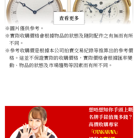
查看更多
※圖片僅供參考。
※實際收購價格會根據物品的狀態及隨附配件之有無而有所
不同。
Breguet Classic
Breguet Classic GMT
※參考收購價是根據本公司拍賣交易紀錄等推算出的參考價
5157BR/11/9V6
Alarm 5707BA/12/9V6
格。這並不保證實際的收購價格，實際價格會根據匯率變
參考回收價
參考回收價
動、物品的狀態及市場趨勢等因素而有所不同。
ASK
ASK
收購日期: 2026年3月
收購日期: 2026年5月
想唔想知你手頭上嘅
名牌手錶值幾多錢？
高價收購專家
「OTAKARAYA」