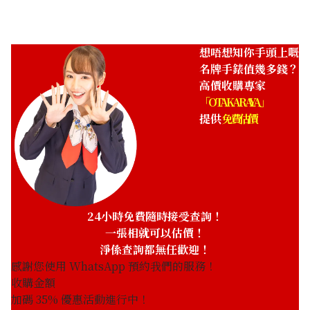
收購日期: 2026年5月
收購日期: 2026年3月
想唔想知你手頭上嘅
名牌手錶值幾多錢？
高價收購專家
「OTAKARAYA」
提供
免費估價
Vacheron Constantin
Vacheron Constantin
Overseas Chronograph
Overseas Chronograph
5500V/110A-B148
49140/423A
24小時免費隨時接受查詢！
參考回收價
參考回收價
一張相就可以估價！
HKD 187,952.99
HKD 103,183.81
淨係查詢都無任歡迎！
收購日期: 2026年5月
收購日期: 2024年6月
感謝您使用 WhatsApp 預約我們的服務！
收購金額
加碼
35
% 優惠活動進行中！