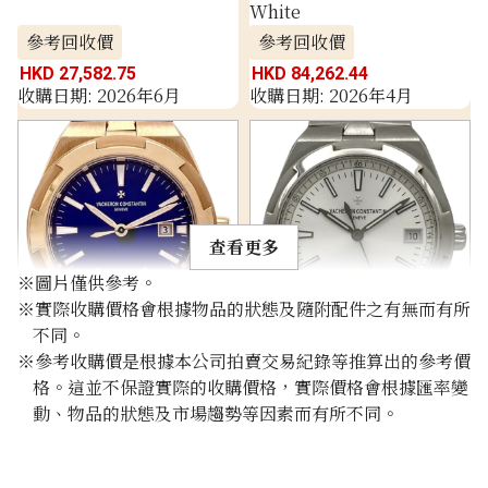
White
參考回收價
參考回收價
HKD 27,582.75
HKD 84,262.44
收購日期: 2026年6月
收購日期: 2026年4月
查看更多
※圖片僅供參考。
※實際收購價格會根據物品的狀態及隨附配件之有無而有所
不同。
Vacheron Constantin
Vacheron Constantin
※參考收購價是根據本公司拍賣交易紀錄等推算出的參考價
Overseas 4600V/200R-
Overseas 4500V/110A-
格。這並不保證實際的收購價格，實際價格會根據匯率變
B979
B126
動、物品的狀態及市場趨勢等因素而有所不同。
參考回收價
參考回收價
HKD 325,801.87
HKD 171,693.97