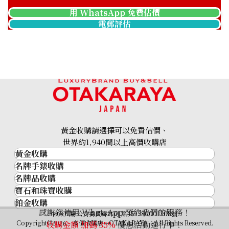
用 WhatsApp 免費估價
電郵評估
Vacheron Constantin
Vacheron Constantin
Overseas Large
Overseas 4605V/200A-
72040/423A-8462
B971
參考回收價
參考回收價
黃金收購請選擇可以免費估價、
HKD 29,760.09
HKD 185,901.25
收購日期: 2024年9月
收購日期: 2025年9月
世界約1,940間以上高價收購店
黃金收購
名牌手錶收購
黃金･金條
名牌品收購
名牌手錶收購
金條
寶石和珠寶收購
名牌品收購
勞力士 (Rolex)
金幣及銀幣
鉑金收購
寶石和珠寶
HERMES
Patek Philippe
過去十年黃金價格
感謝您使用 WhatsApp 預約我們的服務！
鉑金
神奈川縣公安委員會許可 第451380001308號
鑽石
LOUIS VUITTON
Audemars Piguet
金飾
Copyright©2026 高價收購店—OTAKARAYA All Rights Reserved.
收購金額 加碼
35%
優惠活動進行中！