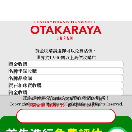
黃金收購請選擇可以免費估價、
世界約1,940間以上高價收購店
黃金收購
名牌手錶收購
黃金･金條
名牌品收購
名牌手錶收購
金條
寶石和珠寶收購
名牌品收購
勞力士 (Rolex)
金幣及銀幣
鉑金收購
寶石和珠寶
HERMES
Patek Philippe
過去十年黃金價格
感謝您使用 WhatsApp 預約我們的服務！
鉑金
神奈川縣公安委員會許可 第451380001308號
鑽石
LOUIS VUITTON
Audemars Piguet
金飾
Copyright©2026 高價收購店—OTAKARAYA All Rights Reserved.
收購金額 加碼
35%
優惠活動進行中！
祖母綠
CHANEL
Vacheron Constantin
金戒指
藍寶石
卡地亞（Cartier）
A. Lange & Söhne
金頸鍊
紅寶石
CELINE
Breguet
FENDI