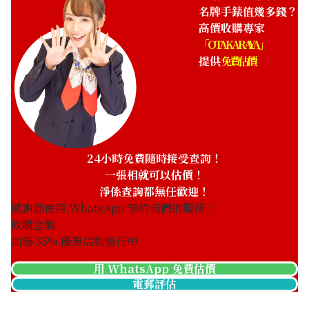
名牌手錶值幾多錢？
高價收購專家
「OTAKARAYA」
提供
免費估價
24小時免費隨時接受查詢！
一張相就可以估價！
淨係查詢都無任歡迎！
感謝您使用 WhatsApp 預約我們的服務！
收購金額
加碼
35
% 優惠活動進行中！
用 WhatsApp 免費估價
電郵評估