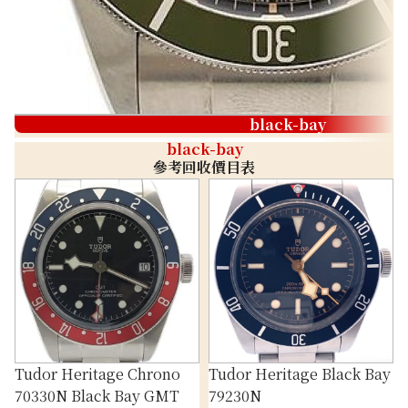
black-bay
black-bay
參考回收價目表
Tudor Heritage Chrono
Tudor Heritage Black Bay
70330N Black Bay GMT
79230N