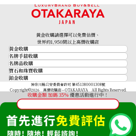
黃金收購請選擇可以免費估價、
世界約1,950間以上高價收購店
黃金收購
名牌手錶收購
黃金･金條
名牌品收購
名牌手錶收購
金條
寶石和珠寶收購
名牌品收購
勞力士 (Rolex)
金幣及銀幣
鉑金收購
寶石和珠寶
HERMES
Patek Philippe
過去十年黃金價格
鉑金
神奈川縣公安委員會許可 第451380001308號
鑽石
LOUIS VUITTON
Audemars Piguet
金飾
Copyright©2026 高價收購店—OTAKARAYA All Rights Reserved.
祖母綠
CHANEL
收購金額 加碼
35%
優惠活動進行中！
Vacheron Constantin
金戒指
藍寶石
卡地亞（Cartier）
A. Lange & Söhne
金頸鍊
紅寶石
CELINE
Breguet
FENDI
Christian Dior
GUCCI