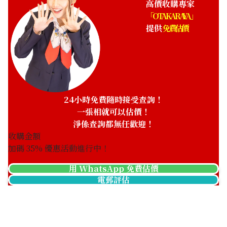
高價收購專家
「OTAKARAYA」
提供
免費估價
24小時免費隨時接受查詢！
一張相就可以估價！
淨係查詢都無任歡迎！
收購金額
加碼
35
% 優惠活動進行中！
用 WhatsApp 免費估價
電郵評估