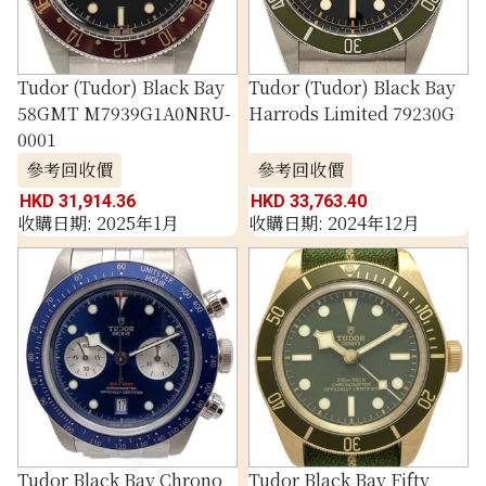
Tudor (Tudor) Black Bay
Tudor (Tudor) Black Bay
58GMT M7939G1A0NRU-
Harrods Limited 79230G
0001
參考回收價
參考回收價
HKD 31,914.36
HKD 33,763.40
收購日期: 2025年1月
收購日期: 2024年12月
Tudor Black Bay Chrono
Tudor Black Bay Fifty