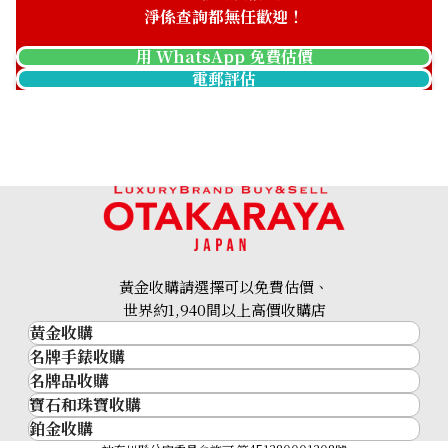
淨係查詢都無任歡迎！
用 WhatsApp 免費估價
電郵評估
黃金收購請選擇可以免費估價、
世界約1,940間以上高價收購店
黃金收購
名牌手錶收購
黃金･金條
名牌品收購
名牌手錶收購
金條
寶石和珠寶收購
名牌品收購
勞力士 (Rolex)
金幣及銀幣
鉑金收購
寶石和珠寶
HERMES
Patek Philippe
過去十年黃金價格