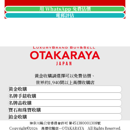
用 WhatsApp 免費估價
電郵評估
黃金收購請選擇可以免費估價、
世界約1,940間以上高價收購店
黃金收購
名牌手錶收購
黃金･金條
名牌品收購
名牌手錶收購
金條
寶石和珠寶收購
名牌品收購
勞力士 (Rolex)
金幣及銀幣
鉑金收購
寶石和珠寶
HERMES
Patek Philippe
過去十年黃金價格
鉑金
神奈川縣公安委員會許可 第451380001308號
鑽石
LOUIS VUITTON
Audemars Piguet
金飾
Copyright©2026 高價收購店—OTAKARAYA All Rights Reserved.