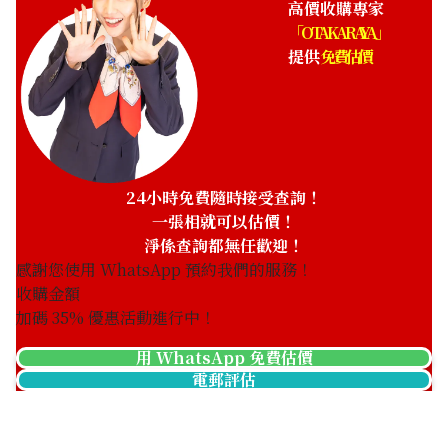
高價收購專家
「OTAKARAYA」
提供
免費估價
Cartier Baignoir SM
Cartier Ballon Blue 40mm
W8000007
WSBB0061
參考回收價
參考回收價
HKD 38,974.11
HKD 37,858.67
收購日期: 2024年10月
收購日期: 2026年6月
24小時免費隨時接受查詢！
一張相就可以估價！
淨係查詢都無任歡迎！
感謝您使用 WhatsApp 預約我們的服務！
收購金額
加碼
35
% 優惠活動進行中！
用 WhatsApp 免費估價
電郵評估
Cartier Ballon Blue 42mm
Cartier Ballon Blue 28mm
WSBB0027
W2BB0010