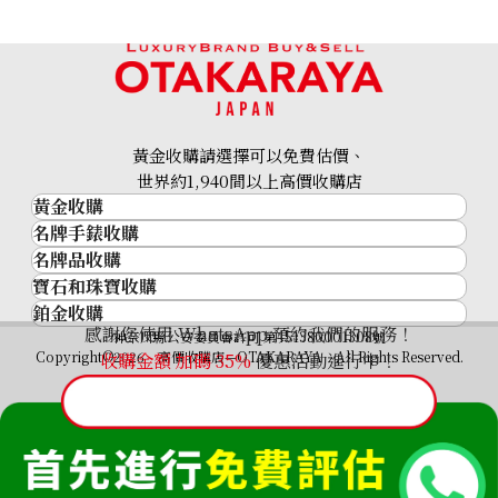
參考回收價
參考回收價
HKD 34,416.98
HKD 27,041.91
收購日期: 2026年6月
收購日期: 2026年6月
黃金收購請選擇可以免費估價、
世界約1,940間以上高價收購店
黃金收購
名牌手錶收購
黃金･金條
名牌品收購
名牌手錶收購
金條
寶石和珠寶收購
名牌品收購
勞力士 (Rolex)
金幣及銀幣
鉑金收購
寶石和珠寶
HERMES
Patek Philippe
過去十年黃金價格
感謝您使用 WhatsApp 預約我們的服務！
Cartier Roadster SM 2008
Cartier Roadster SM 2007
鉑金
神奈川縣公安委員會許可 第451380001308號
鑽石
LOUIS VUITTON
Audemars Piguet
金飾
Copyright©2026 高價收購店—OTAKARAYA All Rights Reserved.
收購金額 加碼
35%
優惠活動進行中！
Christmas Limited Model
Summer Limited Model
祖母綠
CHANEL
Vacheron Constantin
金戒指
W6206006
W62054V3
藍寶石
卡地亞（Cartier）
A. Lange & Söhne
金頸鍊
參考回收價
參考回收價
紅寶石
CELINE
Breguet
HKD 18,977.23
HKD 20,021.62
FENDI
收購日期: 2026年3月
收購日期: 2026年5月
Christian Dior