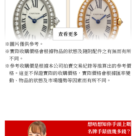
查看更多
※圖片僅供參考。
※實際收購價格會根據物品的狀態及隨附配件之有無而有所
Cartier Mini Baignoir
Cartier Baignoir Mini
不同。
WB520027
WB520028
※參考收購價是根據本公司拍賣交易紀錄等推算出的參考價
參考回收價
參考回收價
格。這並不保證實際的收購價格，實際價格會根據匯率變
動、物品的狀態及市場趨勢等因素而有所不同。
HKD 65,984.32
HKD 76,582.71
收購日期: 2026年1月
收購日期: 2026年5月
想唔想知你手頭上嘅
名牌手錶值幾多錢？