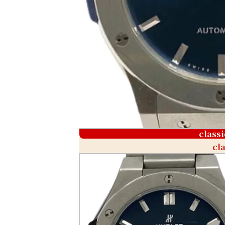
class
cl