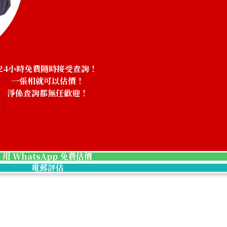
24小時免費隨時接受查詢！
一張相就可以估價！
淨係查詢都無任歡迎！
務！
用 WhatsApp 免費估價
電郵評估
Gold
Hublot Classic Fusion Titanium King Gold
Chronograph 521.NO.1180.RX
參考回收價
ASK