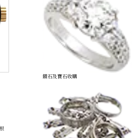
鑽石及寶石收購
根