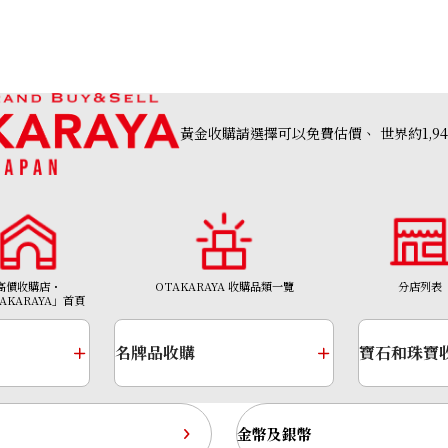
收購日期: 2025年11月
黃金收購請選擇可以免費估價、
世界約1,9
高價收購店・
OTAKARAYA 收購品類一覽
分店列表
AKARAYA」首頁
名牌品收購
寶石和珠寶
nograph
Hublot Classic Fusion Chronograph King Go
金幣及銀幣