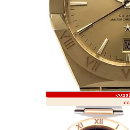
const
co