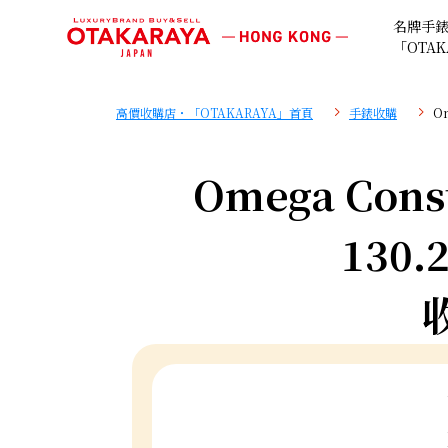
名牌手
「OTAK
高價收購店・「OTAKARAYA」首頁
手錶收購
Om
Omega Const
130.2