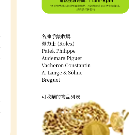
名牌手錶收購
勞力士 (Rolex)
Patek Philippe
Audemars Piguet
Vacheron Constantin
A. Lange & Söhne
Breguet
可收購的物品列表
y