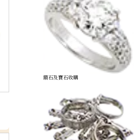
鑽石及寶石收購