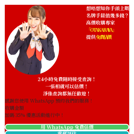
想唔想知你手頭上嘅
名牌手錶值幾多錢？
高價收購專家
IWC Ingenieur 666
IWC Ingenieur Mission
「OTAKARAYA」
Earth IW323601 Navy
提供
免費估價
參考回收價
參考回收價
HKD 23,159.59
HKD 30,201.55
收購日期: 2024年6月
收購日期: 2023年7月
24小時免費隨時接受查詢！
一張相就可以估價！
淨係查詢都無任歡迎！
感謝您使用 WhatsApp 預約我們的服務！
收購金額
加碼
35
% 優惠活動進行中！
用 WhatsApp 免費估價
IWC Ingenieur
IWC Ingenieur IW322702
電郵評估