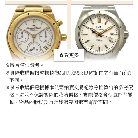
查看更多
※圖片僅供參考。
IWC Ingenieur IW351816
IWC Ingenieur IW323906
※實際收購價格會根據物品的狀態及隨附配件之有無而有所
參考回收價
參考回收價
不同。
※參考收購價是根據本公司拍賣交易紀錄等推算出的參考價
HKD 96,163.19
HKD 34,758.29
收購日期: 2026年1月
收購日期: 2026年3月
格。這並不保證實際的收購價格，實際價格會根據匯率變
動、物品的狀態及市場趨勢等因素而有所不同。