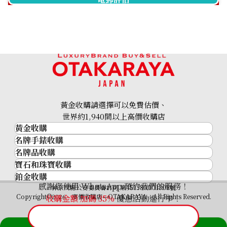
Chronograph Racer
IW378507
參考回收價
參考回收價
HKD 31,561.47
HKD 22,585.30
收購日期: 2023年7月
收購日期: 2026年4月
黃金收購請選擇可以免費估價、
世界約1,940間以上高價收購店
黃金收購
名牌手錶收購
黃金･金條
名牌品收購
名牌手錶收購
金條
寶石和珠寶收購
名牌品收購
勞力士 (Rolex)
金幣及銀幣
IWC Ingenieur IW328904
IWC Ingenieur IW323904
鉑金收購
寶石和珠寶
HERMES
Patek Philippe
過去十年黃金價格
感謝您使用 WhatsApp 預約我們的服務！
White
鉑金
神奈川縣公安委員會許可 第451380001308號
鑽石
LOUIS VUITTON
Audemars Piguet
金飾
Copyright©2026 高價收購店—OTAKARAYA All Rights Reserved.
收購金額 加碼
35%
優惠活動進行中！
參考回收價
參考回收價
祖母綠
CHANEL
Vacheron Constantin
金戒指
藍寶石
卡地亞（Cartier）
ASK
ASK
A. Lange & Söhne
金頸鍊
收購日期: 2026年6月
收購日期: 2023年6月