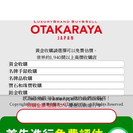
黃金收購請選擇可以免費估價、
世界約1,940間以上高價收購店
黃金收購
名牌手錶收購
黃金･金條
名牌品收購
名牌手錶收購
金條
寶石和珠寶收購
名牌品收購
勞力士 (Rolex)
金幣及銀幣
鉑金收購
寶石和珠寶
HERMES
Patek Philippe
過去十年黃金價格
感謝您使用 WhatsApp 預約我們的服務！
鉑金
神奈川縣公安委員會許可 第451380001308號
鑽石
LOUIS VUITTON
Audemars Piguet
金飾
Copyright©2026 高價收購店—OTAKARAYA All Rights Reserved.
收購金額 加碼
35%
優惠活動進行中！
祖母綠
CHANEL
Vacheron Constantin
金戒指
藍寶石
卡地亞（Cartier）
A. Lange & Söhne
金頸鍊
紅寶石
CELINE
Breguet
FENDI