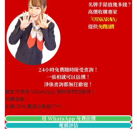
名牌手錶值幾多錢？
高價收購專家
「OTAKARAYA」
提供
免費估價
24小時免費隨時接受查詢！
一張相就可以估價！
淨係查詢都無任歡迎！
感謝您使用 WhatsApp 預約我們的服務！
收購金額
加碼
35
% 優惠活動進行中！
用 WhatsApp 免費估價
電郵評估