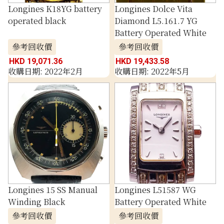
Longines K18YG battery
Longines Dolce Vita
operated black
Diamond L5.161.7 YG
Battery Operated White
參考回收價
參考回收價
HKD 19,071.36
HKD 19,433.58
收購日期: 2022年2月
收購日期: 2022年5月
Longines 15 SS Manual
Longines L51587 WG
Winding Black
Battery Operated White
參考回收價
參考回收價