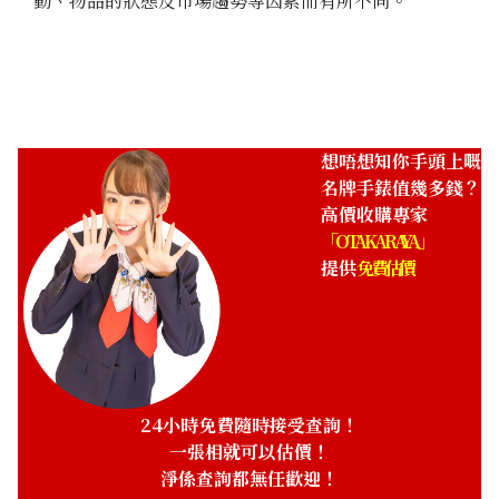
動、物品的狀態及市場趨勢等因素而有所不同。
參考回收價
參考回收價
HKD 19,071.36
HKD 19,433.58
收購日期: 2022年2月
收購日期: 2022年5月
想唔想知你手頭上嘅
名牌手錶值幾多錢？
高價收購專家
「OTAKARAYA」
提供
免費估價
Longines 15 SS Manual
Longines L51587 WG
Winding Black
Battery Operated White
參考回收價
參考回收價
24小時免費隨時接受查詢！
HKD 17,430.05
HKD 18,955.18
一張相就可以估價！
收購日期: 2022年10月
收購日期: 2022年10月
淨係查詢都無任歡迎！