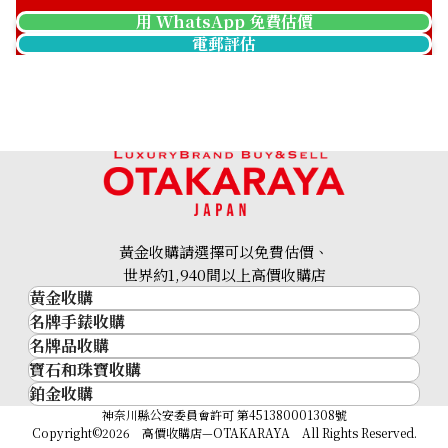
用 WhatsApp 免費估價
電郵評估
Longines WG Manual
Longines YG Manual
winding silver
Winding Ivory
參考回收價
參考回收價
黃金收購請選擇可以免費估價、
世界約1,940間以上高價收購店
HKD 22,679.18
HKD 27,255.43
黃金收購
收購日期: 2022年7月
收購日期: 2022年6月
名牌手錶收購
黃金･金條
名牌品收購
名牌手錶收購
金條
寶石和珠寶收購
名牌品收購
勞力士 (Rolex)
金幣及銀幣
鉑金收購
寶石和珠寶
HERMES
Patek Philippe
過去十年黃金價格
鉑金
神奈川縣公安委員會許可 第451380001308號
鑽石
LOUIS VUITTON
Audemars Piguet
金飾
Copyright©2026 高價收購店—OTAKARAYA All Rights Reserved.
祖母綠
CHANEL