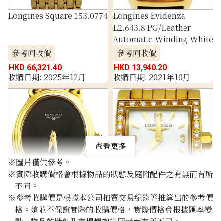
Longines Square 153.0774
Longines Evidenza
L2.643.8 PG/Leather
Automatic Winding White
參考回收價
參考回收價
HKD 66,321.40
HKD 13,940.20
收購日期: 2025年12月
收購日期: 2021年10月
查看更多
※圖片僅供參考。
※實際收購價格會根據物品的狀態及隨附配件之有無而有所
不同。
Longines K18YG battery
Longines Dolce Vita
※參考收購價是根據本公司拍賣交易紀錄等推算出的參考價
operated black
Diamond L5.161.7 YG
格。這並不保證實際的收購價格，實際價格會根據匯率變
Battery Operated White