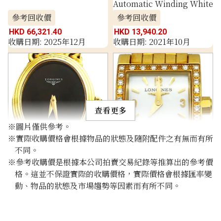
Automatic Winding White
參考回收價
參考回收價
HKD 66,321.40
HKD 13,940.20
收購日期: 2025年12月
收購日期: 2021年10月
查看更多
※圖片僅供參考。
※實際收購價格會根據物品的狀態及隨附配件之有無而有所
不同。
Longines K18YG battery
Longines Dolce Vita
※參考收購價是根據本公司拍賣交易紀錄等推算出的參考價
operated black
Diamond L5.161.7 YG
格。這並不保證實際的收購價格，實際價格會根據匯率變
Battery Operated White
動、物品的狀態及市場趨勢等因素而有所不同。
參考回收價
參考回收價
HKD 19,071.36
HKD 19,433.58
收購日期: 2022年2月
收購日期: 2022年5月