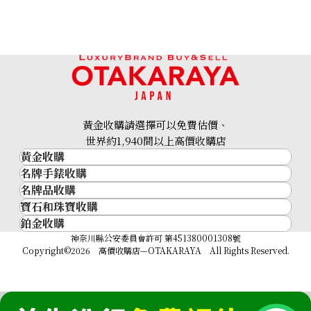
Longines WG Manual
Longines YG Manual
winding silver
Winding Ivory
參考回收價
參考回收價
黃金收購請選擇可以免費估價、
世界約1,940間以上高價收購店
HKD 22,679.18
HKD 27,255.43
黃金收購
收購日期: 2022年7月
收購日期: 2022年6月
名牌手錶收購
黃金･金條
名牌品收購
名牌手錶收購
金條
寶石和珠寶收購
名牌品收購
勞力士 (Rolex)
金幣及銀幣
鉑金收購
寶石和珠寶
HERMES
Patek Philippe
過去十年黃金價格
鉑金
神奈川縣公安委員會許可 第451380001308號
鑽石
LOUIS VUITTON
Audemars Piguet
金飾
Copyright©2026 高價收購店—OTAKARAYA All Rights Reserved.
祖母綠
CHANEL
Vacheron Constantin
金戒指
藍寶石
卡地亞（Cartier）
A. Lange & Söhne
金頸鍊
紅寶石
CELINE
Breguet