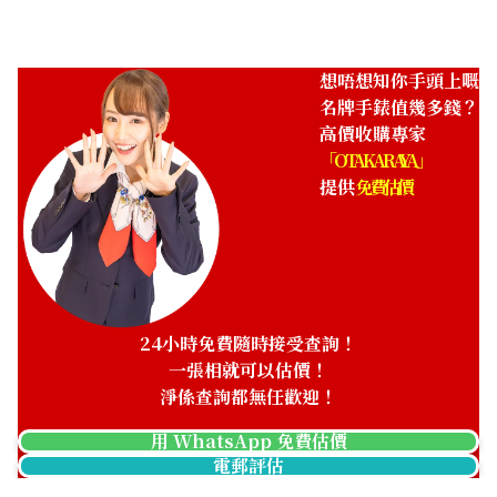
想唔想知你手頭上嘅
名牌手錶值幾多錢？
高價收購專家
「OTAKARAYA」
提供
免費估價
Longines 15 SS Manual
Longines L51587 WG
Winding Black
Battery Operated White
參考回收價
參考回收價
24小時免費隨時接受查詢！
HKD 17,430.05
HKD 18,955.18
一張相就可以估價！
收購日期: 2022年10月
收購日期: 2022年10月
淨係查詢都無任歡迎！
用 WhatsApp 免費估價
電郵評估