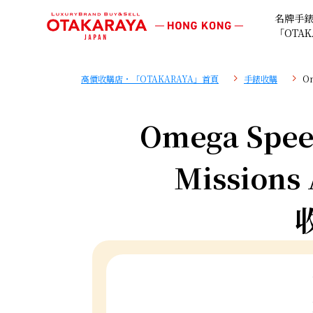
名牌手
「OTAK
高價收購店・「OTAKARAYA」首頁
手錶收購
Om
Omega Spee
Missions 