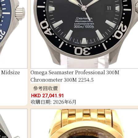
 Midsize
Omega Seamaster Professional 300M
Chronometer 300M 2254.5
參考回收價
HKD 27,041.91
收購日期: 2026年6月