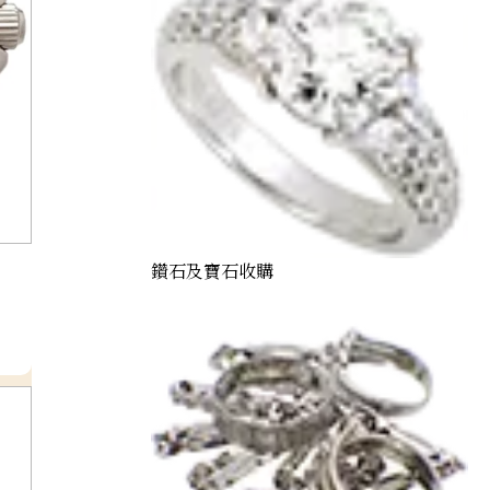
鑽石及寶石收購