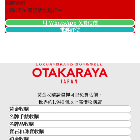
收購金額
加碼
35
% 優惠活動進行中！
用 WhatsApp 免費估價
電郵評估
Omega Seamaster 2501.83
Omega Seamaster
522.32.40.20.01.003
參考回收價
參考回收價
HKD 7,869.08
HKD 26,443.13
收購日期: 2023年12月
收購日期: 2024年8月
黃金收購請選擇可以免費估價、
世界約1,940間以上高價收購店
黃金收購
名牌手錶收購
黃金･金條
名牌品收購
名牌手錶收購
金條
寶石和珠寶收購
名牌品收購
勞力士 (Rolex)
金幣及銀幣
鉑金收購
寶石和珠寶
HERMES