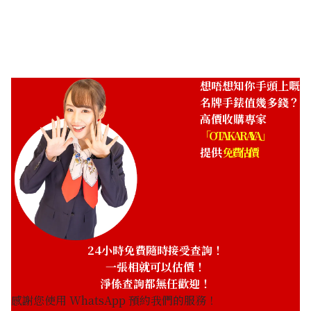
參考回收價
參考回收價
HKD 93,983.16
HKD 107,665.52
收購日期: 2025年8月
收購日期: 2023年8月
想唔想知你手頭上嘅
名牌手錶值幾多錢？
高價收購專家
「OTAKARAYA」
提供
免費估價
Omega Dynamic 166.0310
Omega De Ville Prestige
4570.52
24小時免費隨時接受查詢！
參考回收價
參考回收價
一張相就可以估價！
HKD 12,701.14
HKD 4,299.61
淨係查詢都無任歡迎！
收購日期: 2026年4月
收購日期: 2026年4月
感謝您使用 WhatsApp 預約我們的服務！