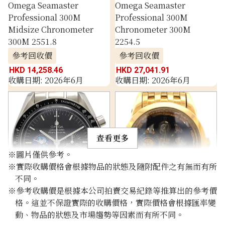
Omega Seamaster
Omega Seamaster
Professional 300M
Professional 300M
Midsize Chronometer
Chronometer 300M
300M 2551.8
2254.5
參考回收價
參考回收價
HKD 14,258.46
HKD 27,041.91
收購日期: 2026年6月
收購日期: 2026年6月
查看更多
※圖片僅供參考。
※實際收購價格會根據物品的狀態及隨附配件之有無而有所
不同。
※參考收購價是根據本公司拍賣交易紀錄等推算出的參考價
Omega Speedmaster
Omega Louis Blanc
格。這並不保證實際的收購價格，實際價格會根據匯率變
Snoopy Award 3578.51.00
Perpetual Calendar
動、物品的狀態及市場趨勢等因素而有所不同。
5349.80