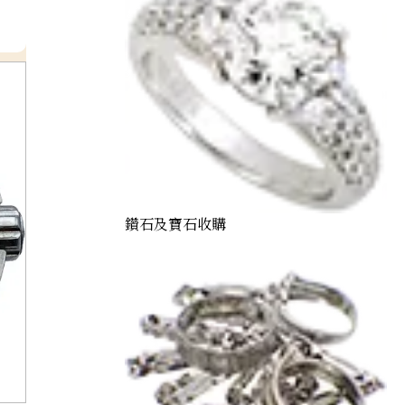
鑽石及寶石收購