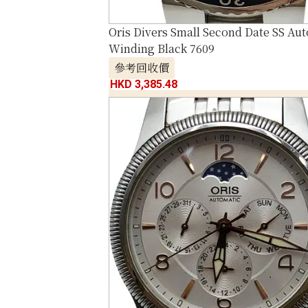
Oris Divers Small Second Date SS Au
Winding Black 7609
參考回收價
HKD 3,385.48