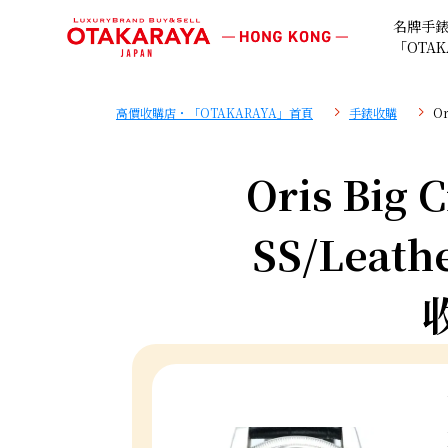
名牌手
「OTAK
高價收購店・「OTAKARAYA」首頁
手錶收購
Or
Oris Big 
SS/Leathe