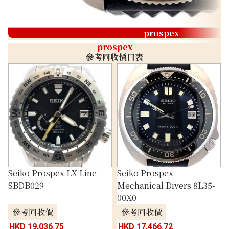
prospex
prospex
參考回收價目表
Seiko Prospex LX Line
Seiko Prospex
SBDB029
Mechanical Divers 8L35-
00X0
參考回收價
參考回收價
HKD 19,036.75
HKD 17,466.72