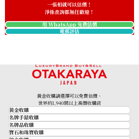
一張相就可以估價！
淨係查詢都無任歡迎！
用 WhatsApp 免費估價
電郵評估
黃金收購請選擇可以免費估價、
世界約1,940間以上高價收購店
黃金收購
名牌手錶收購
黃金･金條
名牌品收購
名牌手錶收購
金條
寶石和珠寶收購
名牌品收購
勞力士 (Rolex)
金幣及銀幣