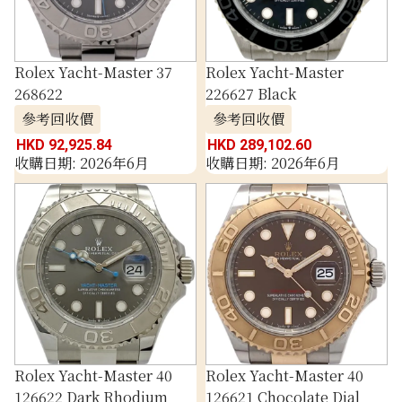
Rolex Yacht-Master 37
Rolex Yacht-Master
268622
226627 Black
參考回收價
參考回收價
HKD 92,925.84
HKD 289,102.60
收購日期: 2026年6月
收購日期: 2026年6月
Rolex Yacht-Master 40
Rolex Yacht-Master 40
126622 Dark Rhodium
126621 Chocolate Dial